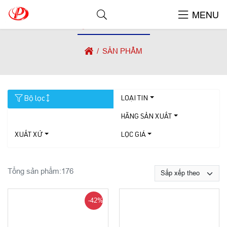
MENU
SẢN PHẨM
SẢN PHẨM
Bộ lọc
LOẠI TIN
HÃNG SẢN XUẤT
XUẤT XỨ
LỌC GIÁ
Tổng sản phẩm:
176
-42%