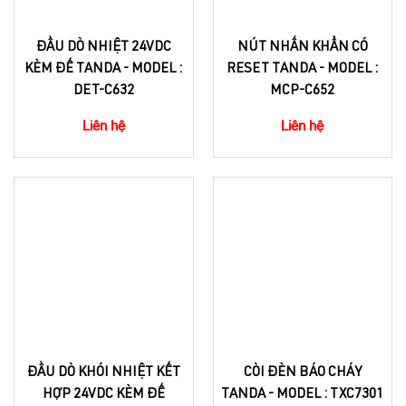
ĐẦU DÒ NHIỆT 24VDC
NÚT NHẤN KHẨN CÓ
KÈM ĐẾ TANDA - MODEL :
RESET TANDA - MODEL :
DET-C632
MCP-C652
Liên hệ
Liên hệ
ĐẦU DÒ KHÓI NHIỆT KẾT
CÒI ĐÈN BÁO CHÁY
HỢP 24VDC KÈM ĐẾ
TANDA - MODEL : TXC7301