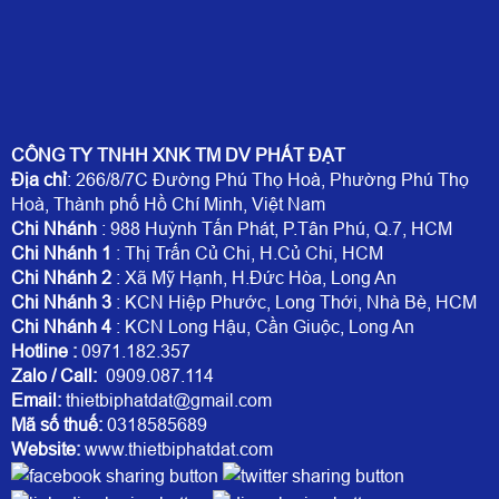
CÔNG TY TNHH XNK TM DV PHÁT ĐẠT
Địa chỉ
: 266/8/7C Đường Phú Thọ Hoà, Phường Phú Thọ
Hoà, Thành phố Hồ Chí Minh, Việt Nam
Chi Nhánh
: 988 Huỳnh Tấn Phát, P.Tân Phú, Q.7, HCM
Chi Nhánh 1
: Thị Trấn Củ Chi, H.Củ Chi, HCM
Chi Nhánh 2
: Xã Mỹ Hạnh, H.Đức Hòa, Long An
Chi Nhánh 3
: KCN Hiệp Phước, Long Thới, Nhà Bè, HCM
Chi Nhánh 4
: KCN Long Hậu, Cần Giuộc, Long An
Hotline
:
0971.182.357
Zalo / Call:
0909.087.114
Email:
thietbiphatdat@gmail.com
Mã số thuế:
0318585689
Website:
www.thietbiphatdat.com