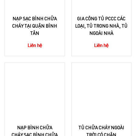
NẠP SẠC BÌNH CHỮA
GIA CÔNG TỦ PCCC CÁC
CHÁY TẠI QUẬN BÌNH
LOẠI, TỦ TRONG NHÀ, TỦ
TÂN
NGOÀI NHÀ
Liên hệ
Liên hệ
NẠP BÌNH CHỮA
TỦ CHỮA CHÁY NGOÀI
CHÁY,SẠC BÌNH CHỮA
TRỜI CÓ CHÂN