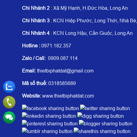
Chi Nhánh 2
: Xã Mỹ Hạnh, H.Đức Hòa, Long An
Chi Nhánh 3
: KCN Hiệp Phước, Long Thới, Nhà B
Chi Nhánh 4
: KCN Long Hậu, Cần Giuộc, Long An
Hotline
:
0971.182.357
Zalo / Call:
0909.087.114
Email:
thietbiphatdat@gmail.com
Mã số thuế:
0318585689
Website:
www.thietbiphatdat.com