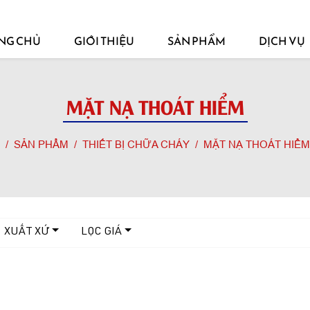
NG CHỦ
GIỚI THIỆU
SẢN PHẨM
DỊCH VỤ
MẶT NẠ THOÁT HIỂM
SẢN PHẨM
THIẾT BỊ CHỮA CHÁY
MẶT NẠ THOÁT HIỂM
XUẤT XỨ
LỌC GIÁ