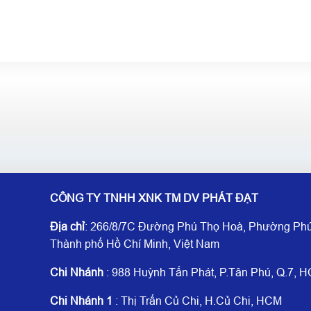
CÔNG TY TNHH XNK TM DV PHÁT ĐẠT
Địa chỉ
: 266/8/7C Đường Phú Thọ Hoà, Phường Phú
Thành phố Hồ Chí Minh, Việt Nam
Chi Nhánh
: 988 Huỳnh Tấn Phát, P.Tân Phú, Q.7, 
Chi Nhánh 1
: Thị Trấn Củ Chi, H.Củ Chi, HCM