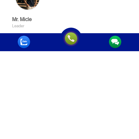
Mr. Micle
Leader
TIN NỔI BẬT
Danh mục các thiết bị phòng cháy
chữa cháy phải kiểm định