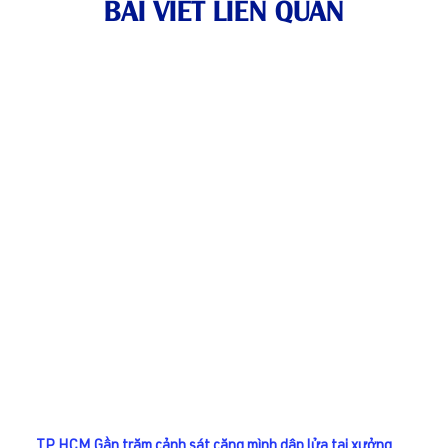
BÀI VIẾT LIÊN QUAN
TP.HCM Gần trăm cảnh sát căng mình dập lửa tại xưởng