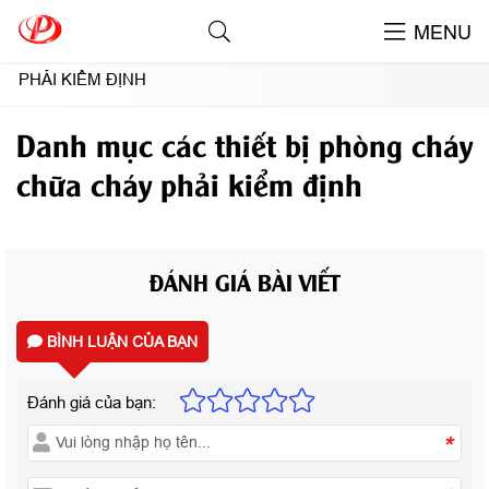
TIN TỨC NỔI BẬT
MENU
DANH MỤC CÁC THIẾT BỊ PHÒNG CHÁY CHỮA CHÁY
PHẢI KIỂM ĐỊNH
Danh mục các thiết bị phòng cháy
chữa cháy phải kiểm định
ĐÁNH GIÁ BÀI VIẾT
BÌNH LUẬN CỦA BẠN
Đánh giá của bạn:
*