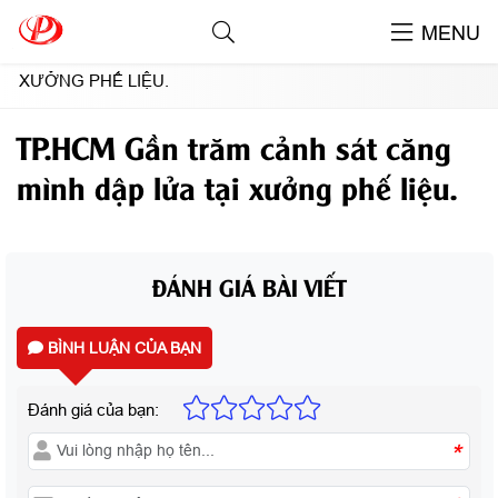
TIN TỨC NỔI BẬT
MENU
TP.HCM GẦN TRĂM CẢNH SÁT CĂNG MÌNH DẬP LỬA TẠI
XƯỞNG PHẾ LIỆU.
TP.HCM Gần trăm cảnh sát căng
mình dập lửa tại xưởng phế liệu.
ĐÁNH GIÁ BÀI VIẾT
BÌNH LUẬN CỦA BẠN
Đánh giá của bạn:
*