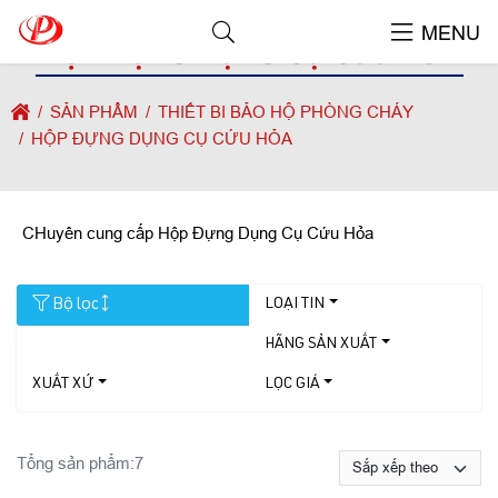
MENU
HỘP ĐỰNG DỤNG CỤ CỨU HỎA
SẢN PHẨM
THIẾT BI BẢO HỘ PHÒNG CHÁY
HỘP ĐỰNG DỤNG CỤ CỨU HỎA
CHuyên cung cấp Hộp Đựng Dụng Cụ Cứu Hỏa
Bộ lọc
LOẠI TIN
HÃNG SẢN XUẤT
XUẤT XỨ
LỌC GIÁ
Tổng sản phẩm:
7