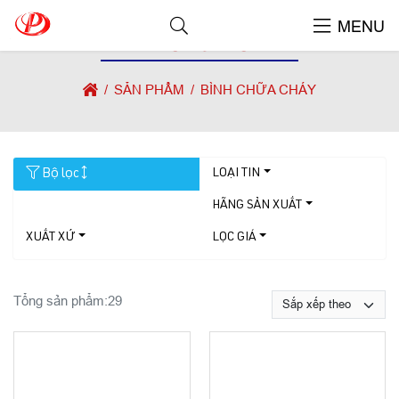
MENU
BÌNH CHỮA CHÁY
SẢN PHẨM
BÌNH CHỮA CHÁY
Bộ lọc
LOẠI TIN
HÃNG SẢN XUẤT
XUẤT XỨ
LỌC GIÁ
Tổng sản phẩm:
29