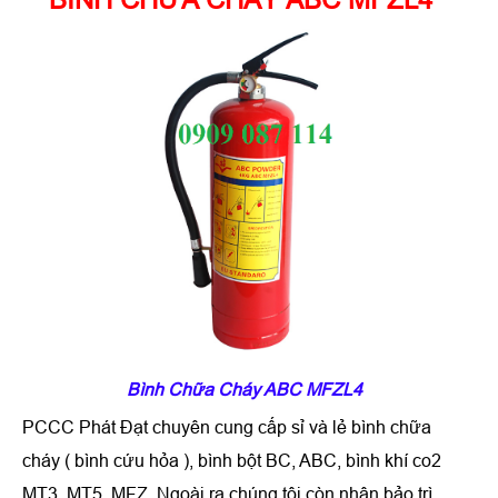
Bình Chữa Cháy ABC MFZL4
PCCC Phát Đạt chuyên cung cấp sỉ và lẻ
bình chữa
cháy
(
bình cứu hỏa
), bình bột BC, ABC, bình khí co2
MT3, MT5, MFZ. Ngoài ra chúng tôi còn nhận bảo trì,