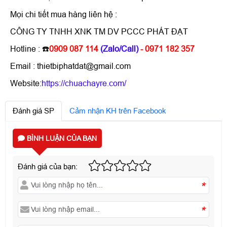
Mọi chi tiết mua hàng liên hệ :
CÔNG TY TNHH XNK TM DV PCCC PHÁT ĐẠT
Hotline : ☎️
0909 087 114
(Zalo/Call)
- 0971 182 357
Email : thietbiphatdat@gmail.com
Website:
https://chuachayre.com/
Đánh giá SP
Cảm nhận KH trên Facebook
BÌNH LUẬN CỦA BẠN
Đánh giá của bạn:
*
*