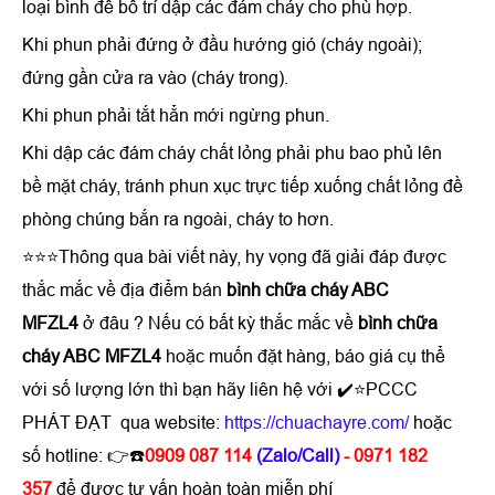
loại bình để bố trí dập các đám cháy cho phù hợp.
Khi phun phải đứng ở đầu hướng gió (cháy ngoài);
đứng gần cửa ra vào (cháy trong).
Khi phun phải tắt hẳn mới ngừng phun.
Khi dập các đám cháy chất lỏng phải phu bao phủ lên
bề mặt cháy, tránh phun xục trực tiếp xuống chất lỏng đề
phòng chúng bắn ra ngoài, cháy to hơn.
⭐⭐⭐Thông qua bài viết này, hy vọng đã giải đáp được
thắc mắc về địa điểm bán
bình chữa cháy ABC
MFZL4
ở đâu ? Nếu có bất kỳ thắc mắc về
bình chữa
cháy ABC MFZL4
hoặc muốn đặt hàng, báo giá cụ thể
với số lượng lớn thì bạn hãy liên hệ với ✔️⭐PCCC
PHÁT ĐẠT qua website:
https://chuachayre.com/
hoặc
số hotline: 👉☎️
0909 087 114
(Zalo/Call)
- 0971 182
357
để được tư vấn hoàn toàn miễn phí