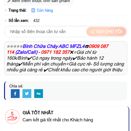
Xem thêm thuộc tính sản phẩm
Trạng thái:
Còn hàng
Số lần xem:
432
GỌI CHO TÔI
⭐⭐⭐⭐⭐
Bình Chữa Cháy ABC MFZL4
☎️
0909 087
114
(Zalo/Call)
- 0971 182 357
❌⭐Giá chỉ từ
160k/Bình✔️Có ngay trong ngày✔️Bảo hành 12
tháng✔️Miễn phí vận chuyển⭐Giá cực rẻ- Số lượng càng
nhiều giá càng rẻ ✔️Chiết khấu cao cho người giới thiệu
Chia sẻ:
GIÁ TỐT NHẤT
Cam kết giá tốt nhất cho Khách hàng