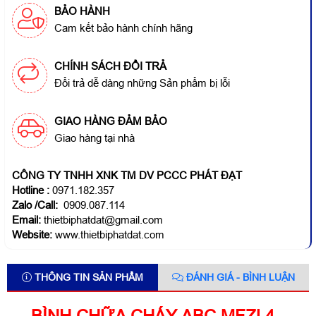
BẢO HÀNH
Cam kết bảo hành chính hãng
CHÍNH SÁCH ĐỔI TRẢ
Đổi trả dễ dàng những Sản phẩm bị lỗi
GIAO HÀNG ĐẢM BẢO
Giao hàng tại nhà
CÔNG TY TNHH XNK TM DV PCCC PHÁT ĐẠT
Hotline
:
0971.182.357
Zalo /Call:
0909.087.114
Email:
thietbiphatdat@gmail.com
Website:
www.thietbiphatdat.com
THÔNG TIN SẢN PHẨM
ĐÁNH GIÁ - BÌNH LUẬN
BÌNH CHỮA CHÁY ABC MFZL4