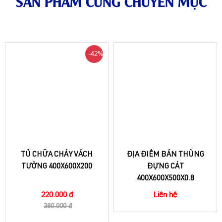
SẢN PHẨM CÙNG CHUYÊN MỤC
-42%
TỦ CHỮA CHÁY VÁCH
ĐỊA ĐIỂM BÁN THÙNG
TƯỜNG 400X600X200
ĐỰNG CÁT
400X600X500X0.8
220.000 đ
Liên hệ
380.000 đ