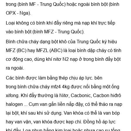
trong (bình MF - Trung Quốc) hoặc ngoài bình bột (bình
OPX - Nga).
Loại không có bình khí đẩy riêng mà nạp khí trực tiếp
vào bình bột (bình MFZ - Trung Quốc).
Bình chữa cháy dạng bột khô của Trung Quốc ký hiệu
MFZ (BC) hay MFZL (ABC) là loại bình dập cháy có tính
cơ động cao, dùng khí nitơ N2 nạp ở trong bình đẩy bột
ra ngoài.
Các bình được làm bằng thép chịu áp lực. bên
trong bình chữa cháy mfz4 4kg được nối bằng một ống
xifong. Khí đẩy thường là Nitơ, Cacbonic, Cacbon hiđrô
halogen ... Cụm van gắn liền nắp đậy, có thể tháo ra nạp
lại bột, khí sau khi sử dụng. Van khóa có thể là van bóp
hay van vặn, van khóa được kẹp chì. Đồng hồ áp lực
khí đẩy. Loa phun bằng kim loại hoặc nhựa cao su tổng