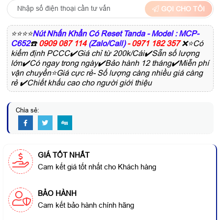
GỌI CHO TÔI
⭐⭐⭐⭐
Nút Nhấn Khẩn Có Reset Tanda - Model : MCP-
C652
☎️
0909 087 114
(Zalo/Call)
- 0971 182 357
❌⭐Có
kiểm định PCCC✔️Giá chỉ từ 200k/Cái✔️Sẵn số lượng
lớn✔️Có ngay trong ngày✔️Bảo hành 12 tháng✔️Miễn phí
vận chuyển⭐Giá cực rẻ- Số lượng càng nhiều giá càng
rẻ ✔️Chiết khấu cao cho người giới thiệu
Chia sẻ:
GIÁ TỐT NHẤT
Cam kết giá tốt nhất cho Khách hàng
BẢO HÀNH
Cam kết bảo hành chính hãng