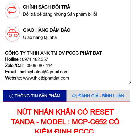
CHÍNH SÁCH ĐỔI TRẢ
Đổi trả dễ dàng những Sản phẩm bị lỗi
GIAO HÀNG ĐẢM BẢO
Giao hàng tại nhà
CÔNG TY TNHH XNK TM DV PCCC PHÁT ĐẠT
Hotline
:
0971.182.357
Zalo /Call:
0909.087.114
Email:
thietbiphatdat@gmail.com
Website:
www.thietbiphatdat.com
THÔNG TIN SẢN PHẨM
ĐÁNH GIÁ - BÌNH LUẬN
NÚT NHẤN KHẨN CÓ RESET
TANDA - MODEL : MCP-C652 CÓ
KIỂM ĐỊNH PCCC