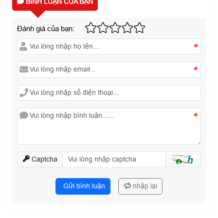
BÌNH LUẬN CỦA BẠN
Đánh giá của bạn:
*
*
*
Captcha
Gửi bình luận
nhập lại