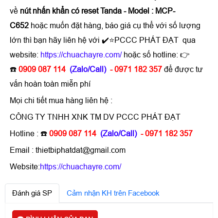
về
nút nhấn khẩn có reset Tanda - Model : MCP-
C652
hoặc muốn đặt hàng, báo giá cụ thể với số lượng
lớn thì bạn hãy liên hệ với ✔️⭐PCCC PHÁT ĐẠT qua
website:
https://chuachayre.com/
hoặc số hotline: 👉
☎️
0909 087 114
(Zalo/Call)
- 0971 182 357
để được tư
vấn hoàn toàn miễn phí
Mọi chi tiết mua hàng liên hệ :
CÔNG TY TNHH XNK TM DV PCCC PHÁT ĐẠT
Hotline : ☎️
0909 087 114
(Zalo/Call)
- 0971 182 357
Email : thietbiphatdat@gmail.com
Website:
https://chuachayre.com/
Đánh giá SP
Cảm nhận KH trên Facebook