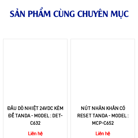
SẢN PHẨM CÙNG CHUYÊN MỤC
ĐẦU DÒ NHIỆT 24VDC KÈM
NÚT NHẤN KHẨN CÓ
ĐẾ TANDA - MODEL : DET-
RESET TANDA - MODEL :
C632
MCP-C652
Liên hệ
Liên hệ