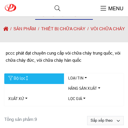
MENU
VÒI CHỮA CHÁY
SẢN PHẨM
THIẾT BỊ CHỮA CHÁY
VÒI CHỮA CHÁY
pccc phát đạt chuyên cung cấp vòi chữa cháy trung quốc, vòi
chữa cháy đức, vòi chữa cháy hàn quốc
Bộ lọc
LOẠI TIN
HÃNG SẢN XUẤT
XUẤT XỨ
LỌC GIÁ
Tổng sản phẩm:
9