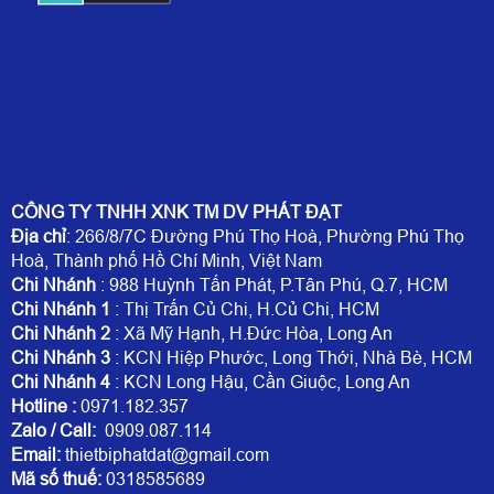
CÔNG TY TNHH XNK TM DV PHÁT ĐẠT
Địa chỉ
: 266/8/7C Đường Phú Thọ Hoà, Phường Phú Thọ
Hoà, Thành phố Hồ Chí Minh, Việt Nam
Chi Nhánh
: 988 Huỳnh Tấn Phát, P.Tân Phú, Q.7, HCM
Chi Nhánh 1
: Thị Trấn Củ Chi, H.Củ Chi, HCM
Chi Nhánh 2
: Xã Mỹ Hạnh, H.Đức Hòa, Long An
Chi Nhánh 3
: KCN Hiệp Phước, Long Thới, Nhà Bè, HCM
Chi Nhánh 4
: KCN Long Hậu, Cần Giuộc, Long An
Hotline
:
0971.182.357
Zalo / Call:
0909.087.114
Email:
thietbiphatdat@gmail.com
Mã số thuế:
0318585689