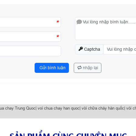
*
*
Captcha
Gửi bình luận
nhập lại
hua chay Trung Quoc| voi chua chay han quoc| vòi chữa cháy hàn quốc| vòi 
SẢN PHẨM CÙNG CHUYÊN MỤC