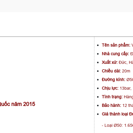
Tên sản phẩm:
V
Nhà cung cấp:
Đ
Xuất xứ:
Đức, Hà
Chiều dài:
20m
Đường kính:
Ø50
Chịu lực:
13bar,
Tình trạng:
Hàng
 Quốc năm 2015
Bảo hành:
12 th
Giá thành loại 
- Loại Ø50: 1.