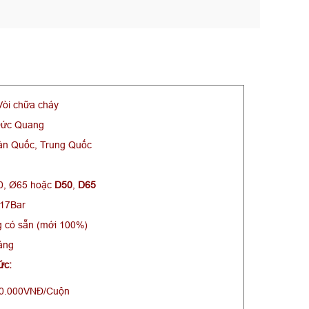
òi chữa cháy
ức Quang
n Quốc, Trung Quốc
, Ø65 hoặc
D50
,
D65
 17Bar
 có sẵn (mới 100%)
áng
Đức:
650.000VNĐ/Cuộn