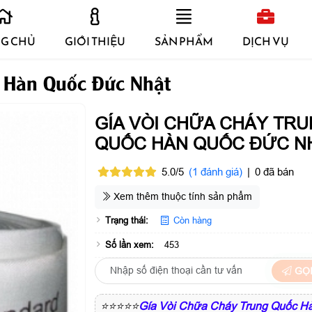
G CHỦ
GIỚI THIỆU
SẢN PHẨM
DỊCH VỤ
c Hàn Quốc Đức Nhật
GÍA VÒI CHỮA CHÁY TR
QUỐC HÀN QUỐC ĐỨC N
5.0/5
(1 đánh giá)
|
0 đã bán
Xem thêm thuộc tính sản phẩm
Trạng thái:
Còn hàng
Số lần xem:
453
GỌI
⭐⭐⭐⭐⭐
Gía Vòi Chữa Cháy Trung Quốc H