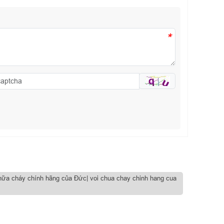
*
chữa cháy chính hãng của Đức| voi chua chay chinh hang cua