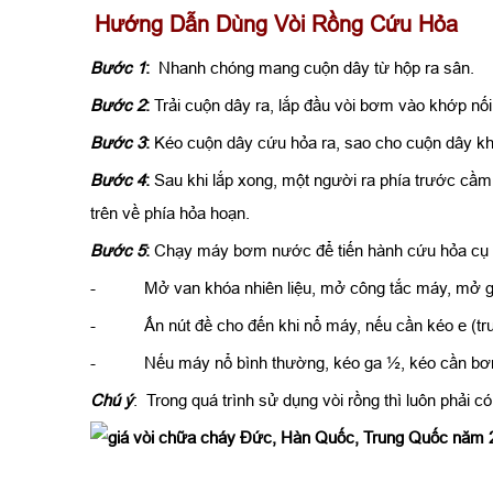
Hướng Dẫn Dùng Vòi Rồng Cứu Hỏa
Bước 1
:
Nhanh chóng mang cuộn dây từ hộp ra sân.
Bước 2
:
Trải cuộn dây ra, lắp đầu vòi bơm vào khớp nố
Bước 3
:
Kéo cuộn dây cứu hỏa ra, sao cho cuộn dây kh
Bước 4
:
Sau khi lắp xong, một người ra phía trước cầm
trên về phía hỏa hoạn.
Bước 5
:
Chạy máy bơm nước để tiến hành cứu hỏa cụ 
- Mở van khóa nhiên liệu, mở công tắc máy, mở g
- Ấn nút đề cho đến khi nổ máy, nếu cần kéo e (trườn
- Nếu máy nổ bình thường, kéo ga ½, kéo cần bơm nước
Chú ý
: Trong quá trình sử dụng vòi rồng thì luôn phải c