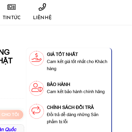
TIN TỨC
LIÊN HỆ
UNG
GIÁ TỐT NHẤT
HẬT
Cam kết giá tốt nhất cho Khách
hàng
BẢO HÀNH
Cam kết bảo hành chính hãng
CHÍNH SÁCH ĐỔI TRẢ
Đổi trả dễ dàng những Sản
 CHO TÔI
phẩm bị lỗi
àn Quốc