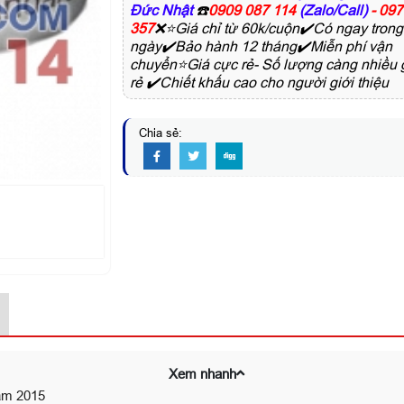
Đức Nhật
☎️
0909 087 114
(Zalo/Call)
- 09
357
❌⭐Giá chỉ từ 60k/cuộn✔️Có ngay trong
ngày✔️Bảo hành 12 tháng✔️Miễn phí vận
chuyển⭐Giá cực rẻ- Số lượng càng nhiều 
rẻ ✔️Chiết khấu cao cho người giới thiệu
Chia sẻ:
Xem nhanh
ăm 2015