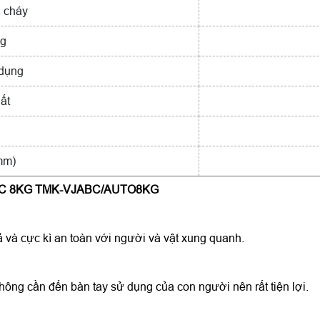
 cháy
ng
 dụng
ất
mm)
 ABC 8KG TMK-VJABC/AUTO8KG
và cực kì an toàn với người và vật xung quanh.
ông cần đến bàn tay sử dụng của con người nên rất tiện lợi.