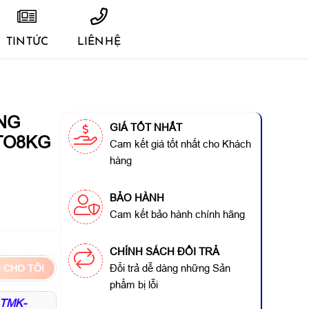
TIN TỨC
LIÊN HỆ
NG
GIÁ TỐT NHẤT
TO8KG
Cam kết giá tốt nhất cho Khách
hàng
BẢO HÀNH
Cam kết bảo hành chính hãng
CHÍNH SÁCH ĐỔI TRẢ
Đổi trả dễ dàng những Sản
 CHO TÔI
phẩm bị lỗi
 TMK-