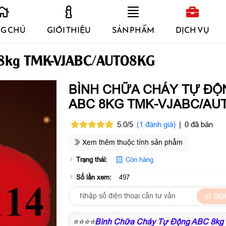
G CHỦ
GIỚI THIỆU
SẢN PHẨM
DỊCH VỤ
 8kg TMK-VJABC/AUTO8KG
BÌNH CHỮA CHÁY TỰ ĐỘ
ABC 8KG TMK-VJABC/AU
5.0/5
(1 đánh giá)
|
0 đã bán
Xem thêm thuộc tính sản phẩm
Trạng thái:
Còn hàng
Số lần xem:
497
GỌI
⭐⭐⭐⭐
Bình Chữa Cháy Tự Động ABC 8kg