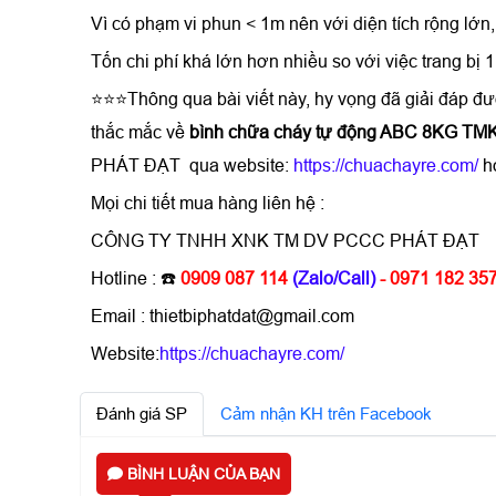
Vì có phạm vi phun < 1m nên với diện tích rộng lớn,
Tốn chi phí khá lớn hơn nhiều so với việc trang bị
⭐⭐⭐Thông qua bài viết này, hy vọng đã giải đáp đ
thắc mắc về
bình chữa cháy tự động ABC 8KG 
PHÁT ĐẠT qua website:
https://chuachayre.com/
h
Mọi chi tiết mua hàng liên hệ :
CÔNG TY TNHH XNK TM DV PCCC PHÁT ĐẠT
Hotline : ☎️
0909 087 114
(Zalo/Call)
- 0971 182 35
Email : thietbiphatdat@gmail.com
Website:
https://chuachayre.com/
Đánh giá SP
Cảm nhận KH trên Facebook
BÌNH LUẬN CỦA BẠN