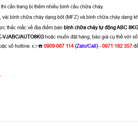
 thì cần trang bị thêm nhiều bình cầu chữa cháy.
 1, vài bình chữa cháy dạng bột (MFZ) và bình chữa cháy dạng kh
ược thắc mắc về địa điểm bán
bình chữa cháy tự động ABC 
TMK-VJABC/AUTO8KG
hoặc muốn đặt hàng, báo giá cụ thể với s
oặc số hotline: 👉☎️
0909 087 114
(Zalo/Call)
- 0971 182 357
đ
7