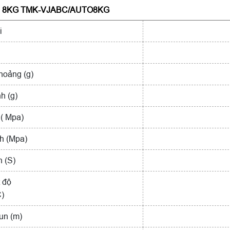
ABC 8KG TMK-VJABC/AUTO8KG
i
hoảng (g)
h (g)
 ( Mpa)
nh (Mpa)
 (S)
 độ
C)
un (m)