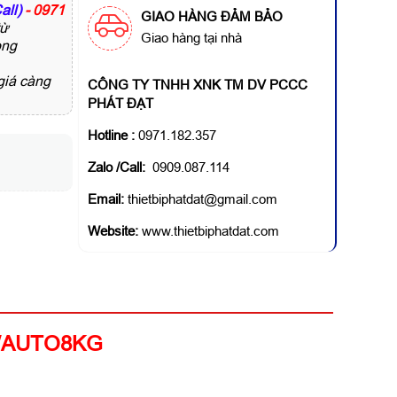
all)
- 0971
GIAO HÀNG ĐẢM BẢO
ừ
Giao hàng tại nhà
ong
giá càng
CÔNG TY TNHH XNK TM DV PCCC
PHÁT ĐẠT
Hotline
:
0971.182.357
Zalo /Call:
0909.087.114
Email:
thietbiphatdat@gmail.com
Website:
www.thietbiphatdat.com
/AUTO8KG