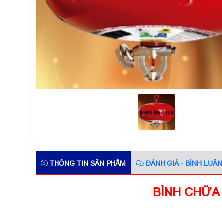
THÔNG TIN SẢN PHẨM
ĐÁNH GIÁ - BÌNH LUẬN
BÌNH CHỮA