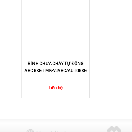
BÌNH CHỮA CHÁY TỰ ĐỘNG
ABC 8KG TMK-VJABC/AUTO8KG
Liên hệ