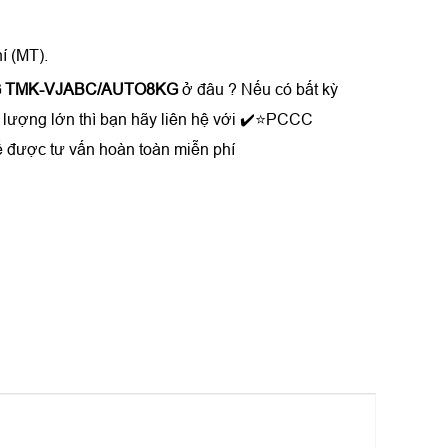
í (MT).
8KG TMK-VJABC/AUTO8KG
ở đâu ? Nếu có bất kỳ
ố lượng lớn thì bạn hãy liên hệ với ✔️⭐PCCC
ể được tư vấn hoàn toàn miễn phí