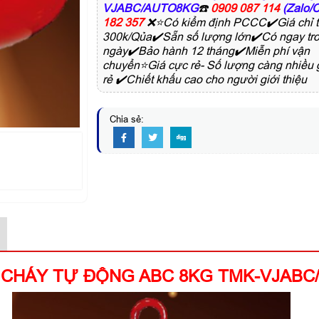
VJABC/AUTO8KG
☎️
0909 087 114
(Zalo/C
182 357
❌⭐Có kiểm định PCCC✔️Giá chỉ t
300k/Qủa✔️Sẵn số lượng lớn✔️Có ngay tr
ngày✔️Bảo hành 12 tháng✔️Miễn phí vận
chuyển⭐Giá cực rẻ- Số lượng càng nhiều 
rẻ ✔️Chiết khấu cao cho người giới thiệu
Chia sẻ:
 CHÁY TỰ ĐỘNG ABC 8KG TMK-VJABC