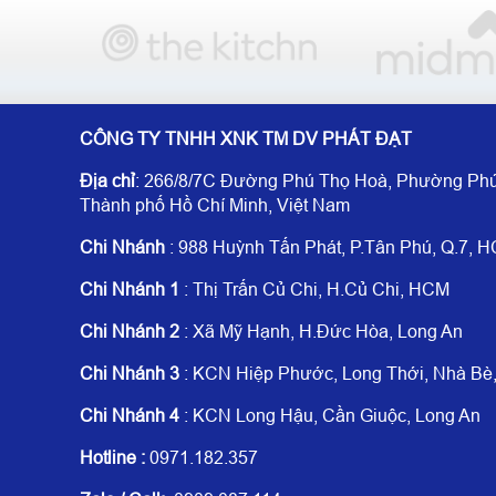
CÔNG TY TNHH XNK TM DV PHÁT ĐẠT
Địa chỉ
: 266/8/7C Đường Phú Thọ Hoà, Phường Phú
Thành phố Hồ Chí Minh, Việt Nam
Chi Nhánh
: 988 Huỳnh Tấn Phát, P.Tân Phú, Q.7, 
Chi Nhánh 1
: Thị Trấn Củ Chi, H.Củ Chi, HCM
Chi Nhánh 2
: Xã Mỹ Hạnh, H.Đức Hòa, Long An
Chi Nhánh 3
: KCN Hiệp Phước, Long Thới, Nhà B
Chi Nhánh 4
: KCN Long Hậu, Cần Giuộc, Long An
Hotline
:
0971.182.357