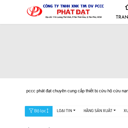
TRAN
pccc phát đạt chuyên cung cấp thiết bị cứu hộ cứu nạ
Bộ lọc
LOẠI TIN
HÃNG SẢN XUẤT
X