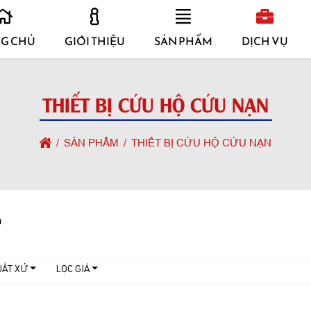
G CHỦ
GIỚI THIỆU
SẢN PHẨM
DỊCH VỤ
THIẾT BỊ CỨU HỘ CỨU NẠN
SẢN PHẨM
THIẾT BỊ CỨU HỘ CỨU NẠN
n
UẤT XỨ
LỌC GIÁ