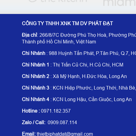
CÔNG TY TNHH XNK TM DV PHÁT ĐẠT
Địa chỉ
: 266/8/7C Đường Phú Thọ Hoà, Phường Phú
Thành phố Hồ Chí Minh, Việt Nam
Chi Nhánh
: 988 Huỳnh Tấn Phát, P.Tân Phú, Q.7, 
Chi Nhánh 1
: Thị Trấn Củ Chi, H.Củ Chi, HCM
Chi Nhánh 2
: Xã Mỹ Hạnh, H.Đức Hòa, Long An
Chi Nhánh 3
: KCN Hiệp Phước, Long Thới, Nhà B
Chi Nhánh 4
: KCN Long Hậu, Cần Giuộc, Long An
Hotline
:
0971.182.357
Zalo / Call:
0909.087.114
Email:
thietbiphatdat@gmail.com