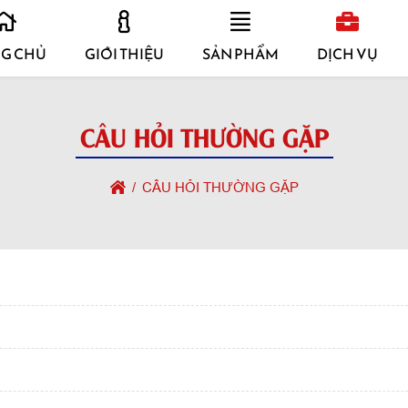
G CHỦ
GIỚI THIỆU
SẢN PHẨM
DỊCH VỤ
CÂU HỎI THƯỜNG GẶP
CÂU HỎI THƯỜNG GẶP