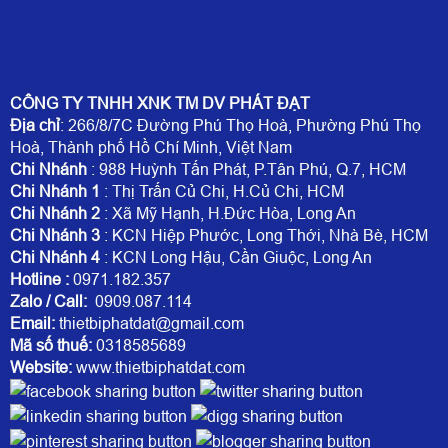
CÔNG TY TNHH XNK TM DV PHÁT ĐẠT
Địa chỉ
: 266/8/7C Đường Phú Thọ Hoà, Phường Phú Thọ
Hoà, Thành phố Hồ Chí Minh, Việt Nam
Chi Nhánh
: 988 Huỳnh Tấn Phát, P.Tân Phú, Q.7, HCM
Chi Nhánh 1
: Thị Trấn Củ Chi, H.Củ Chi, HCM
Chi Nhánh 2
: Xã Mỹ Hạnh, H.Đức Hòa, Long An
Chi Nhánh 3
: KCN Hiệp Phước, Long Thới, Nhà Bè, HCM
Chi Nhánh 4
: KCN Long Hậu, Cần Giuộc, Long An
Hotline
:
0971.182.357
Zalo / Call:
0909.087.114
Email:
thietbiphatdat@gmail.com
Mã số thuế:
0318585689
Website:
www.thietbiphatdat.com