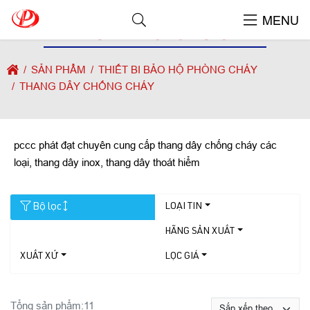
MENU
THANG DÂY CHỐNG CHÁY
SẢN PHẨM
THIẾT BI BẢO HỘ PHÒNG CHÁY
THANG DÂY CHỐNG CHÁY
pccc phát đạt chuyên cung cấp thang dây chống cháy các
loại, thang dây inox, thang dây thoát hiểm
Bộ lọc
LOẠI TIN
HÃNG SẢN XUẤT
XUẤT XỨ
LỌC GIÁ
Tổng sản phẩm:
11