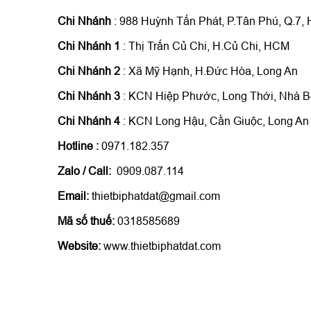
Chi Nhánh
: 988 Huỳnh Tấn Phát, P.Tân Phú, Q.7,
Chi Nhánh 1
: Thị Trấn Củ Chi, H.Củ Chi, HCM
Chi Nhánh 2
: Xã Mỹ Hạnh, H.Đức Hòa, Long An
Chi Nhánh 3
: KCN Hiệp Phước, Long Thới, Nhà 
Chi Nhánh 4
: KCN Long Hậu, Cần Giuộc, Long An
Hotline
:
0971.182.357
Zalo / Call:
0909.087.114
Email:
thietbiphatdat@gmail.com
Mã số thuế:
0318585689
Website:
www.thietbiphatdat.com