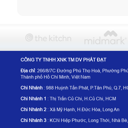
CÔNG TY TNHH XNK TM DV PHÁT ĐẠT
Địa chỉ
: 266/8/7C Đường Phú Thọ Hoà, Phường Phú
Thành phố Hồ Chí Minh, Việt Nam
Chi Nhánh
: 988 Huỳnh Tấn Phát, P.Tân Phú, Q.7, 
Chi Nhánh 1
: Thị Trấn Củ Chi, H.Củ Chi, HCM
Chi Nhánh 2
: Xã Mỹ Hạnh, H.Đức Hòa, Long An
Chi Nhánh 3
: KCN Hiệp Phước, Long Thới, Nhà B