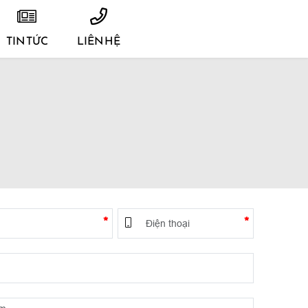
TIN TỨC
LIÊN HỆ
*
*