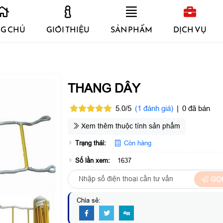
G CHỦ
GIỚI THIỆU
SẢN PHẨM
DỊCH VỤ
THANG DÂY
5.0/5
(1 đánh giá)
|
0 đã bán
Xem thêm thuộc tính sản phẩm
Trạng thái:
Còn hàng
Số lần xem:
1637
GỌI
Chia sẻ: