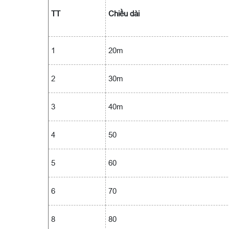
TT
Chiều dài
1
20m
2
30m
3
40m
4
50
5
60
6
70
8
80