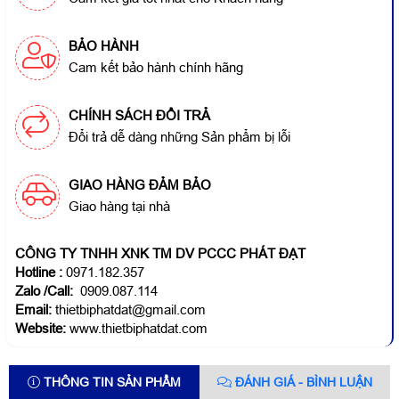
BẢO HÀNH
Cam kết bảo hành chính hãng
CHÍNH SÁCH ĐỔI TRẢ
Đổi trả dễ dàng những Sản phẩm bị lỗi
GIAO HÀNG ĐẢM BẢO
Giao hàng tại nhà
CÔNG TY TNHH XNK TM DV PCCC PHÁT ĐẠT
Hotline
:
0971.182.357
Zalo /Call:
0909.087.114
Email:
thietbiphatdat@gmail.com
Website:
www.thietbiphatdat.com
THÔNG TIN SẢN PHẨM
ĐÁNH GIÁ - BÌNH LUẬN