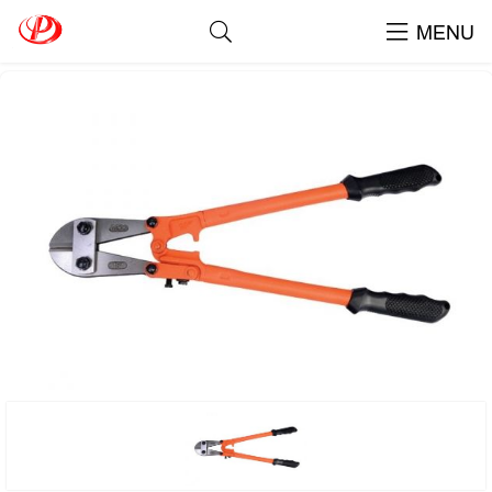
kìm cho lính cứu hỏa
MENU