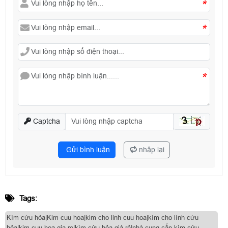
*
*
*
Captcha
Gửi bình luận
nhập lại
Tags:
Kìm cứu hỏa|Kim cuu hoa|kim cho linh cuu hoa|kìm cho lính cứu
hỏa|kim cuu hoa gia re|kìm cứu hỏa giá rẻ|nhà cung cấp kìm cứu