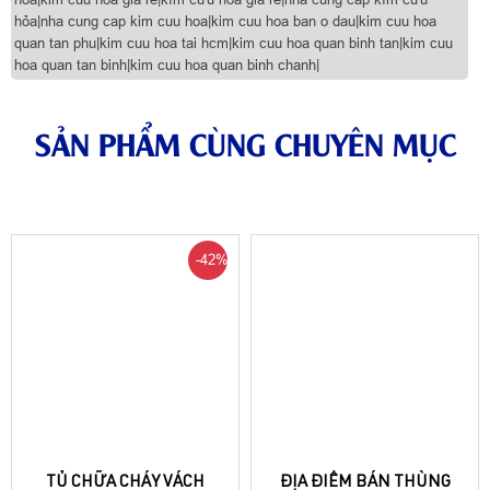
hỏa|nha cung cap kim cuu hoa|kim cuu hoa ban o dau|kim cuu hoa
quan tan phu|kim cuu hoa tai hcm|kim cuu hoa quan binh tan|kim cuu
hoa quan tan binh|kim cuu hoa quan binh chanh|
SẢN PHẨM CÙNG CHUYÊN MỤC
-42%
TỦ CHỮA CHÁY VÁCH
ĐỊA ĐIỂM BÁN THÙNG