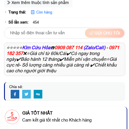
Xem thêm thuộc tính sản phẩm
Trạng thái:
Còn hàng
Số lần xem:
454
GỌI CHO TÔI
⭐⭐⭐⭐⭐
Kìm Cứu Hỏa
☎️
0909 087 114
(Zalo/Call)
- 0971
182 357
❌⭐Giá chỉ từ 60k/Cái✔️Có ngay trong
ngày✔️Bảo hành 12 tháng✔️Miễn phí vận chuyển⭐Giá
cực rẻ- Số lượng càng nhiều giá càng rẻ ✔️Chiết khấu
cao cho người giới thiệu
Chia sẻ:
GIÁ TỐT NHẤT
Cam kết giá tốt nhất cho Khách hàng