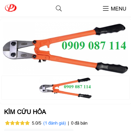
Kìm Cứu Hỏa
MENU
KÌM CỨU HỎA
5.0/5
(1 đánh giá)
|
0 đã bán