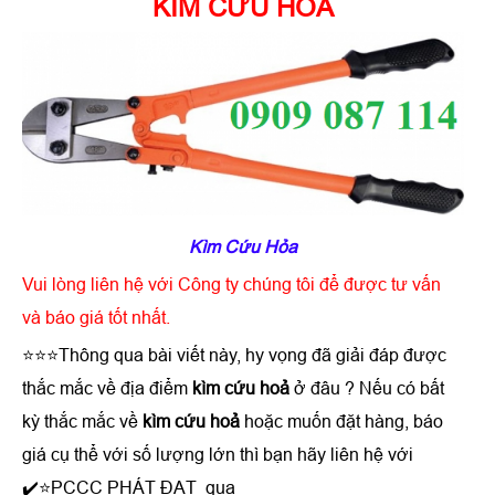
KÌM CỨU HỎA
Kìm Cứu Hỏa
Vui lòng liên hệ với Công ty chúng tôi để được tư vấn
và báo giá tốt nhất.
⭐⭐⭐Thông qua bài viết này, hy vọng đã giải đáp được
thắc mắc về địa điểm
kìm cứu hoả
ở đâu ? Nếu có bất
kỳ thắc mắc về
kìm cứu hoả
hoặc muốn đặt hàng, báo
giá cụ thể với số lượng lớn thì bạn hãy liên hệ với
✔️⭐PCCC PHÁT ĐẠT qua