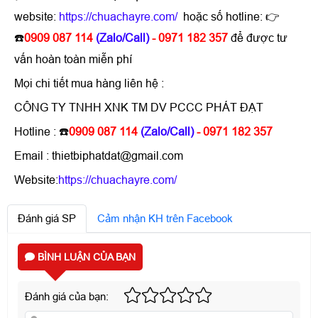
website:
https://chuachayre.com/
​​​​​​​
hoặc số hotline: 👉
☎️
0909 087 114
(Zalo/Call)
- 0971 182 357
để được tư
vấn hoàn toàn miễn phí
Mọi chi tiết mua hàng liên hệ :
CÔNG TY TNHH XNK TM DV PCCC PHÁT ĐẠT
Hotline : ☎️
0909 087 114
(Zalo/Call)
- 0971 182 357
Email : thietbiphatdat@gmail.com
Website:
https://chuachayre.com/
Đánh giá SP
Cảm nhận KH trên Facebook
BÌNH LUẬN CỦA BẠN
Đánh giá của bạn: