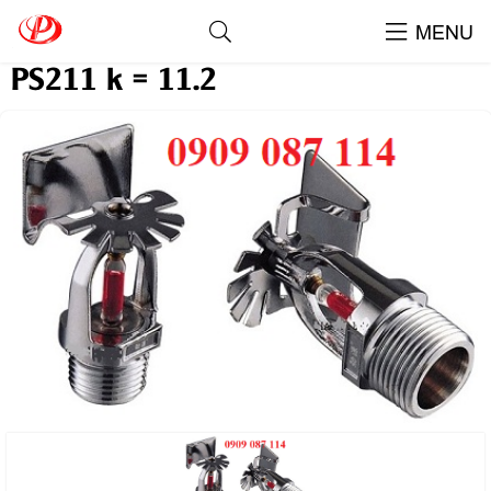
Đầu Phun Ngang Protector Taiwan
MENU
PS211 k = 11.2