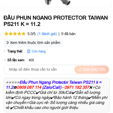
ĐẦU PHUN NGANG PROTECTOR TAIWAN
PS211 K = 11.2
5.0/5
(1 đánh giá)
|
0 đã bán
Xem thêm thuộc tính sản phẩm
Trạng thái:
Còn hàng
Số lần xem:
405
GỌI CHO TÔI
⭐⭐⭐⭐⭐
Đầu Phun Ngang Protector Taiwan PS211 k =
11.2
☎️
0909 087 114
(Zalo/Call)
- 0971 182 357
❌⭐Có
kiểm định PCCC✔️Giá chỉ từ 30k/Cái✔️Sẵn số lượng
lớn✔️Có ngay trong ngày✔️Bảo hành 12 tháng✔️Miễn phí
vận chuyển⭐Giá cực rẻ- Số lượng càng nhiều giá càng
rẻ ✔️Chiết khấu cao cho người giới thiệu