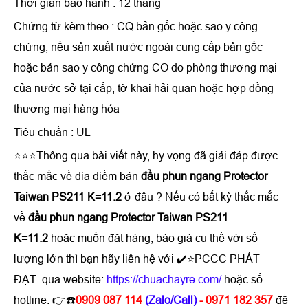
Thời gian bảo hành : 12 tháng
Chứng từ kèm theo : CQ bản gốc hoặc sao y công
chứng, nếu sản xuất nước ngoài cung cấp bản gốc
hoặc bản sao y công chứng CO do phòng thương mại
của nước sở tại cấp, tờ khai hải quan hoặc hợp đồng
thương mại hàng hóa
Tiêu chuẩn : UL
⭐⭐⭐Thông qua bài viết này, hy vọng đã giải đáp được
thắc mắc về địa điểm bán
đầu phun ngang Protector
Taiwan PS211 K=11.2
ở đâu ? Nếu có bất kỳ thắc mắc
về
đầu phun ngang Protector Taiwan PS211
K=11.2
hoặc muốn đặt hàng, báo giá cụ thể với số
lượng lớn thì bạn hãy liên hệ với ✔️⭐PCCC PHÁT
ĐẠT qua website:
https://chuachayre.com/
hoặc số
hotline: 👉☎️
0909 087 114
(Zalo/Call)
- 0971 182 357
để