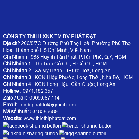
CÔNG TY TNHH XNK TM DV PHÁT ĐẠT
Địa chỉ
: 266/8/7C Đường Phú Thọ Hoà, Phường Phú Thọ
Hoà, Thành phố Hồ Chí Minh, Việt Nam
Chi Nhánh
: 988 Huỳnh Tấn Phát, P.Tân Phú, Q.7, HCM
Chi Nhánh 1
: Thị Trấn Củ Chi, H.Củ Chi, HCM
Chi Nhánh 2
: Xã Mỹ Hạnh, H.Đức Hòa, Long An
Chi Nhánh 3
: KCN Hiệp Phước, Long Thới, Nhà Bè, HCM
Chi Nhánh 4
: KCN Long Hậu, Cần Giuộc, Long An
Hotline
:
0971.182.357
Zalo / Call:
0909.087.114
Email:
thietbiphatdat@gmail.com
Mã số thuế:
0318585689
Website:
www.thietbiphatdat.com