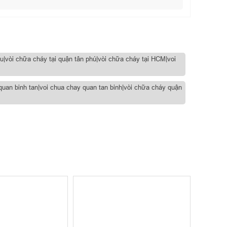
u|vòi chữa cháy tại quận tân phú|vòi chữa cháy tại HCM|voi
quan binh tan|voi chua chay quan tan binh|vòi chữa cháy quận