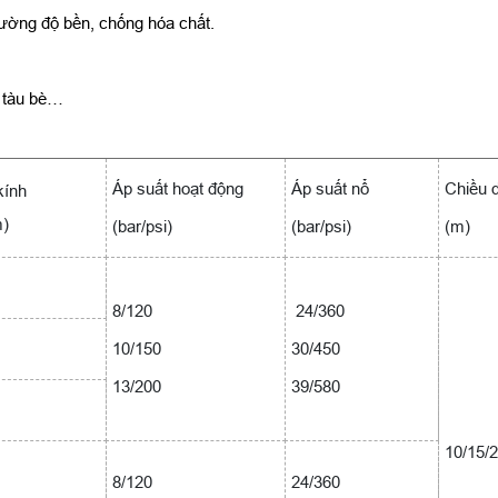
cường độ bền, chống hóa chất.
, tàu bè…
Áp suất hoạt động
Áp suất nổ
Chiều d
ính
m)
(bar/psi)
(bar/psi)
(m)
8/120
24/360
10/150
30/450
13/200
39/580
10/15/
8/120
24/360