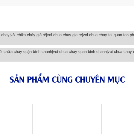
ay|vòi chữa cháy giá rẻ|voi chua chay gia re|voi chua chay tai quan tan ph
 vòi chữa cháy quận bình chánh|voi chua chay quan binh chanh|voi chua chay 
SẢN PHẨM CÙNG CHUYÊN MỤC