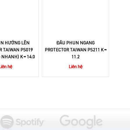
N HƯỚNG LÊN
ĐẦU PHUN NGANG
ĐẦU
R TAIWAN PS019
PROTECTOR TAIWAN PS211 K =
PROTEC
NHANH) K = 14.0
11.2
Liên hệ
Liên hệ