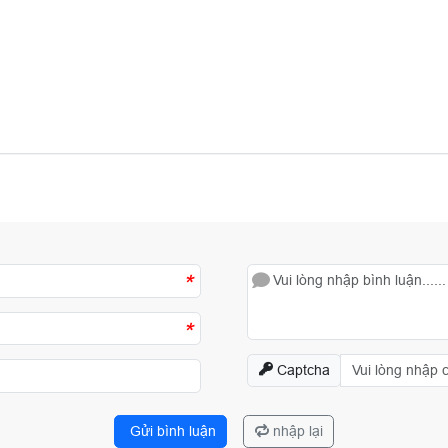
*
*
Captcha
Gửi bình luận
nhập lại