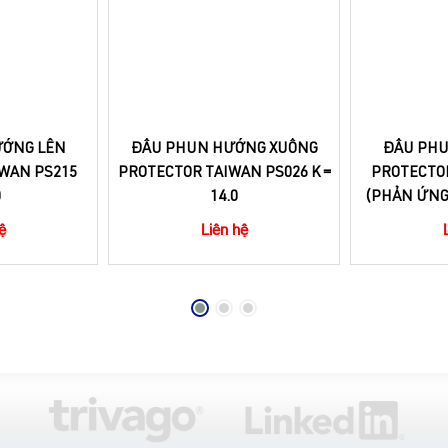
ƯỚNG LÊN
ĐẦU PHUN HƯỚNG XUỐNG
ĐẦU PHU
WAN PS215
PROTECTOR TAIWAN PS026 K =
PROTECTO
0
14.0
(PHẢN ỨNG 
ệ
Liên hệ