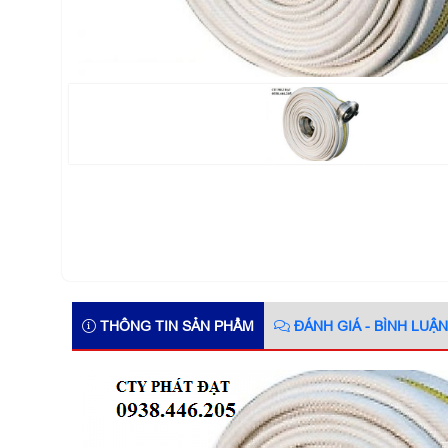
THÔNG TIN SẢN PHẨM
ĐÁNH GIÁ - BÌNH LUẬN