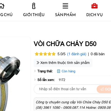
G CHỦ
GIỚI THIỆU
SẢN PHẨM
DỊCH VỤ
VÒI CHỮA CHÁY D50
5.0/5
(1 đánh giá)
|
0 đã bán
Xem thêm thuộc tính sản phẩm
Trạng thái:
Còn hàng
Số lần xem:
1172
GỌI
Công ty chuyên cung cấp Vòi Chữa Cháy D50 Đi
(08) 3961 1090 - 0909.087.114 Holine: 0909.08