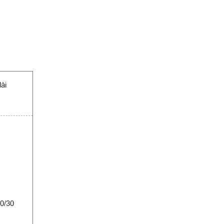
ài
20/30