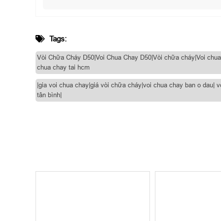
Tags:
Vòi Chữa Cháy D50|Voi Chua Chay D50|Vòi chữa cháy|Voi chua ch
chua chay tai hcm
|gia voi chua chay|giá vòi chữa cháy|voi chua chay ban o dau|
tân bình|