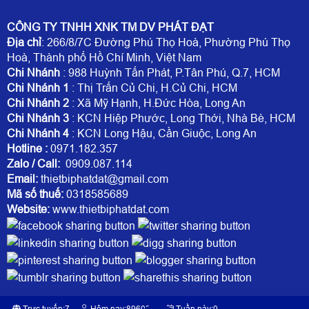
CÔNG TY TNHH XNK TM DV PHÁT ĐẠT
Địa chỉ
: 266/8/7C Đường Phú Thọ Hoà, Phường Phú Thọ
Hoà, Thành phố Hồ Chí Minh, Việt Nam
Chi Nhánh
: 988 Huỳnh Tấn Phát, P.Tân Phú, Q.7, HCM
Chi Nhánh 1
: Thị Trấn Củ Chi, H.Củ Chi, HCM
Chi Nhánh 2
: Xã Mỹ Hạnh, H.Đức Hòa, Long An
Chi Nhánh 3
: KCN Hiệp Phước, Long Thới, Nhà Bè, HCM
Chi Nhánh 4
: KCN Long Hậu, Cần Giuộc, Long An
Hotline
:
0971.182.357
Zalo / Call:
0909.087.114
Email:
thietbiphatdat@gmail.com
Mã số thuế:
0318585689
Website:
www.thietbiphatdat.com
Trực tuyến:
7
Hôm nay:
896031
Tuần này:
0