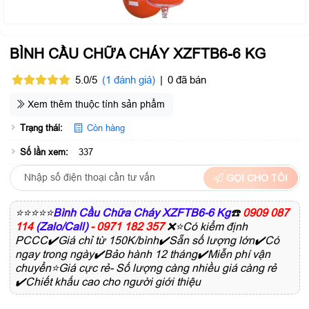
BÌNH CẦU CHỮA CHÁY XZFTB6-6 KG
5.0/5
(1 đánh giá)
|
0 đã bán
Xem thêm thuộc tính sản phẩm
Trạng thái:
Còn hàng
Số lần xem:
337
GỌI CHO TÔI
⭐⭐⭐⭐⭐
Bình Cầu Chữa Cháy XZFTB6-6 Kg
☎️
0909 087
114
(Zalo/Call)
- 0971 182 357
❌⭐Có kiểm định
PCCC✔️Giá chỉ từ 150K/bình✔️Sẵn số lượng lớn✔️Có
ngay trong ngày✔️Bảo hành 12 tháng✔️Miễn phí vận
chuyển⭐Giá cực rẻ- Số lượng càng nhiều giá càng rẻ
✔️Chiết khấu cao cho người giới thiệu