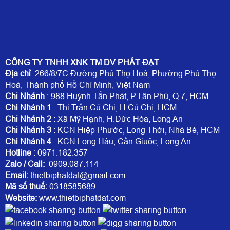
CÔNG TY TNHH XNK TM DV PHÁT ĐẠT
Địa chỉ
: 266/8/7C Đường Phú Thọ Hoà, Phường Phú Thọ
Hoà, Thành phố Hồ Chí Minh, Việt Nam
Chi Nhánh
: 988 Huỳnh Tấn Phát, P.Tân Phú, Q.7, HCM
Chi Nhánh 1
: Thị Trấn Củ Chi, H.Củ Chi, HCM
Chi Nhánh 2
: Xã Mỹ Hạnh, H.Đức Hòa, Long An
Chi Nhánh 3
: KCN Hiệp Phước, Long Thới, Nhà Bè, HCM
Chi Nhánh 4
: KCN Long Hậu, Cần Giuộc, Long An
Hotline
:
0971.182.357
Zalo / Call:
0909.087.114
Email:
thietbiphatdat@gmail.com
Mã số thuế:
0318585689
Website:
www.thietbiphatdat.com