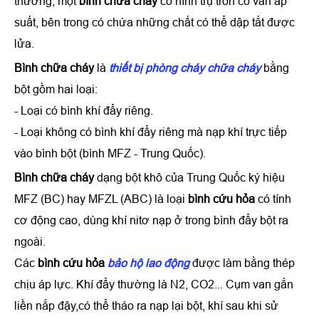
thường, một
bình chữa cháy
có hình trụ tròn có van áp
suất, bên trong có chứa những chất có thể dập tắt được
lửa.
Bình chữa cháy
là
thiết bị phòng cháy chữa cháy
bằng
bột gồm hai loại:
- Loại có bình khí đẩy riêng.
- Loại không có bình khí đẩy riêng mà nạp khí trực tiếp
vào bình bột (bình MFZ - Trung Quốc).
Bình chữa cháy
dạng bột khô của Trung Quốc ký hiệu
MFZ (BC) hay MFZL (ABC) là loại
bình cứu hỏa
có tính
cơ động cao, dùng khí nitơ nạp ở trong bình đẩy bột ra
ngoài.
Các
bình cứu hỏa
bảo hộ lao động
được làm bằng thép
chịu áp lực. Khí đẩy thường là N2, CO2... Cụm van gắn
liền nắp đậy,có thể tháo ra nạp lại bột, khí sau khi sử