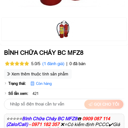
BÌNH CHỮA CHÁY BC MFZ8
5.0/5
(1 đánh giá)
|
0 đã bán
Xem thêm thuộc tính sản phẩm
Trạng thái:
Còn hàng
Số lần xem:
421
GỌI CHO TÔI
⭐⭐⭐⭐⭐
Bình Chữa Cháy BC MFZ8
☎️
0909 087 114
(Zalo/Call)
- 0971 182 357
❌⭐Có kiểm định PCCC✔️Giá