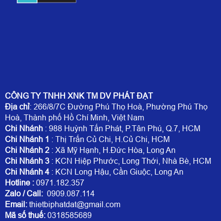
CÔNG TY TNHH XNK TM DV PHÁT ĐẠT
Địa chỉ
: 266/8/7C Đường Phú Thọ Hoà, Phường Phú Thọ
Hoà, Thành phố Hồ Chí Minh, Việt Nam
Chi Nhánh
: 988 Huỳnh Tấn Phát, P.Tân Phú, Q.7, HCM
Chi Nhánh 1
: Thị Trấn Củ Chi, H.Củ Chi, HCM
Chi Nhánh 2
: Xã Mỹ Hạnh, H.Đức Hòa, Long An
Chi Nhánh 3
: KCN Hiệp Phước, Long Thới, Nhà Bè, HCM
Chi Nhánh 4
: KCN Long Hậu, Cần Giuộc, Long An
Hotline
:
0971.182.357
Zalo / Call:
0909.087.114
Email:
thietbiphatdat@gmail.com
Mã số thuế:
0318585689