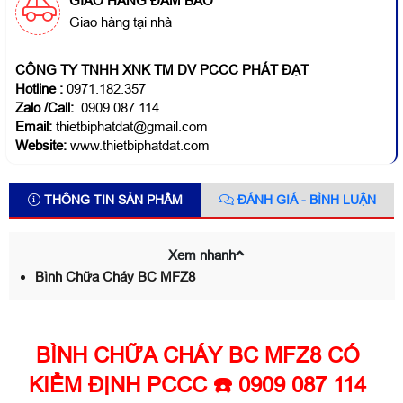
GIAO HÀNG ĐẢM BẢO
Giao hàng tại nhà
CÔNG TY TNHH XNK TM DV PCCC PHÁT ĐẠT
Hotline
:
0971.182.357
Zalo /Call:
0909.087.114
Email:
thietbiphatdat@gmail.com
Website:
www.thietbiphatdat.com
THÔNG TIN SẢN PHẨM
ĐÁNH GIÁ - BÌNH LUẬN
Xem nhanh
Bình Chữa Cháy BC MFZ8
BÌNH CHỮA CHÁY BC MFZ8 CÓ
KIỂM ĐỊNH PCCC ☎️ 0909 087 114