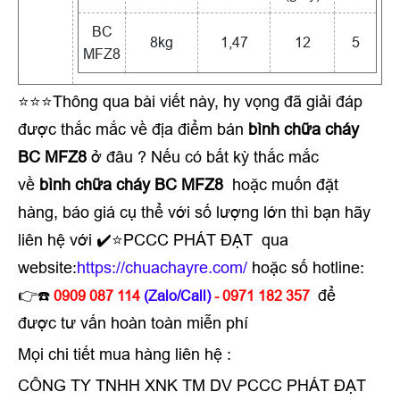
BC
8kg
1,47
12
5
MFZ8
⭐⭐⭐Thông qua bài viết này, hy vọng đã giải đáp
được thắc mắc về địa điểm bán
bình chữa cháy
BC MFZ8
ở đâu ? Nếu có bất kỳ thắc mắc
về
bình chữa cháy​​​​​​​ BC MFZ8
hoặc muốn đặt
hàng, báo giá cụ thể với số lượng lớn thì bạn hãy
liên hệ với ✔️⭐PCCC PHÁT ĐẠT qua
website:
https://chuachayre.com/
hoặc số hotline:
👉
để
☎️
0909 087 114
(Zalo/Call)
- 0971 182 357
được tư vấn hoàn toàn miễn phí
Mọi chi tiết mua hàng liên hệ :
CÔNG TY TNHH XNK TM DV PCCC PHÁT ĐẠT