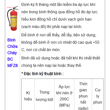
Định kỳ 6 tháng một lần kiểm tra áp lực khí
nén trong bình thông qua đồng hồ đo áp lực.
Nếu kim đồng hồ chỉ dưới vạch giới hạn
(vạch màu đỏ) thì phải nạp lại bình.
Để bình ở nơi dễ thấy, dễ lấy, tiện sử dụng,
Bình
không để bình ở nơi có nhiệt độ cao quá +55
Chữa
C, nơi có chất ăn mòn.
Cháy
Bình đã sử dụng hoặc đã hết khí thì nhất thiết
BC
chúng ta nên nạp lại hoặc thay thế.
MFZ8
* Đặc tính kỷ thuật bình :
Thời
Áp lực
gian
Cự
Trọng
Kí
khí nén ở
phun
ly
hiệu
200C
lượng bột
hết
phun
(MPa)
(giây)