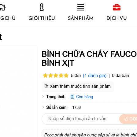
G CHỦ
GIỚI THIỆU
SẢN PHẨM
DỊCH VỤ
t
BÌNH CHỮA CHÁY FAUC
BÌNH XỊT
5.0/5
(1 đánh giá)
|
0 đã bán
Xem thêm thuộc tính sản phẩm
Trạng thái:
Còn hàng
Số lần xem:
1738
GỌI
Pccc phát đạt chuyên cung cấp sỉ và lẻ bình ch