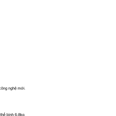
công nghệ mới.
thế bình 6-8kg.