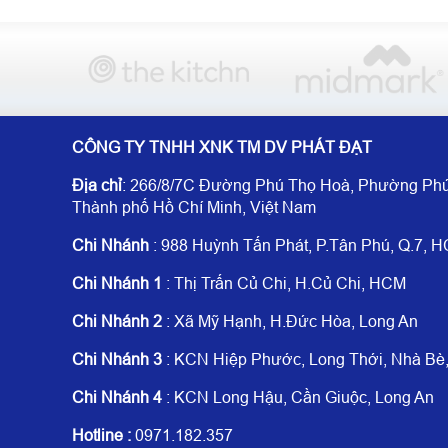
CÔNG TY TNHH XNK TM DV PHÁT ĐẠT
Địa chỉ
: 266/8/7C Đường Phú Thọ Hoà, Phường Phú
Thành phố Hồ Chí Minh, Việt Nam
Chi Nhánh
: 988 Huỳnh Tấn Phát, P.Tân Phú, Q.7, 
Chi Nhánh 1
: Thị Trấn Củ Chi, H.Củ Chi, HCM
Chi Nhánh 2
: Xã Mỹ Hạnh, H.Đức Hòa, Long An
Chi Nhánh 3
: KCN Hiệp Phước, Long Thới, Nhà B
Chi Nhánh 4
: KCN Long Hậu, Cần Giuộc, Long An
Hotline
:
0971.182.357