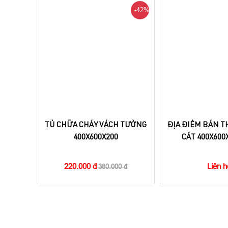
-42%
TỦ CHỮA CHÁY VÁCH TƯỜNG
ĐỊA ĐIỂM BÁN 
400X600X200
CÁT 400X600
220.000 đ
Liên h
380.000 đ