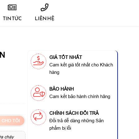
TIN TỨC
LIÊN HỆ
ON
GIÁ TỐT NHẤT
Cam kết giá tốt nhất cho Khách
hàng
BẢO HÀNH
Cam kết bảo hành chính hãng
CHÍNH SÁCH ĐỔI TRẢ
Đổi trả dễ dàng những Sản
 CHO TÔI
phẩm bị lỗi
ữa cháy