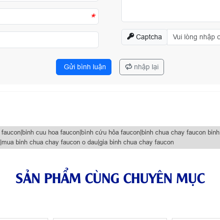
*
Captcha
Gửi bình luận
nhập lại
ucon|binh cuu hoa faucon|bình cứu hỏa faucon|binh chua chay faucon binh x
|mua binh chua chay faucon o dau|gia binh chua chay faucon
SẢN PHẨM CÙNG CHUYÊN MỤC