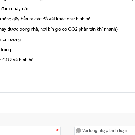
ký đám cháy nào .
hông gây bẩn ra các đồ vật khác như bình bột.
háy được trong nhà, nơi kín gió do CO2 phân tán khí nhanh)
 môi trường.
 trung.
nh CO2 và bình bột.
*