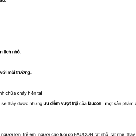
ào.
n tích nhỏ.
 với môi trường..
nh chữa cháy hiện tại
ta sẽ thấy được những
ưu điểm vượt trội
của
faucon
- một sản phẩm 
 người lớn, trẻ em, người cao tuổi do FAUCON rất nhỏ, rất nhẹ, thay 