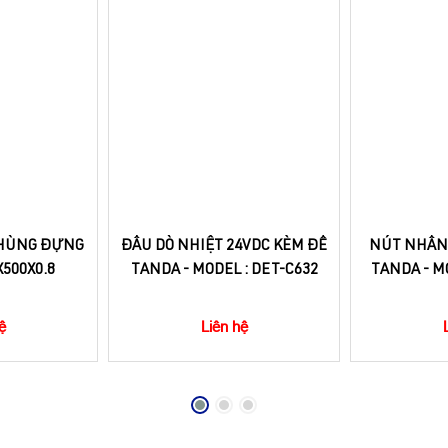
THÙNG ĐỰNG
ĐẦU DÒ NHIỆT 24VDC KÈM ĐẾ
NÚT NHẤN 
X500X0.8
TANDA - MODEL : DET-C632
TANDA - M
ệ
Liên hệ