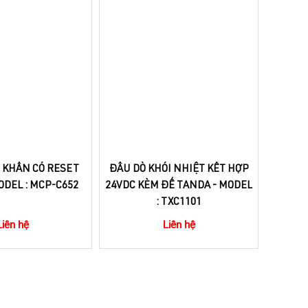
KHẨN CÓ RESET
ĐẦU DÒ KHÓI NHIỆT KẾT HỢP
CÒI Đ
ODEL : MCP-C652
24VDC KÈM ĐẾ TANDA - MODEL
: TXC1101
Liên hệ
Liên hệ