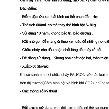
Cầm tay và an toàn khi sử dụng, dập bất kỳ đám cháy n
Đặc Điểm:
- Điểm dập lửa xa nhất bình có thể phun đến : 4m.
- Thể tích 600ml. có thể thay thế bình bột 6- 8kg.
- Sử dụng 10 năm, không bảo trì, bảo dưỡng .
- Rất nhỏ gọn để mang đi theo xe hoặc để những nơi diệ
- Chữa cháy cho dầu hoặc chất lỏng dễ cháy rất tốt.
- Dễ dàng sử dụng, . Không hóa chất độc hại, thân thiện
- Xuất xứ: Slovaki
Khi so sánh bình xịt chữa cháy FAUCON với các loại bì
trên thị trường(Gồm bình bột và bình khí CO2), chúng 
- Các thông số kỹ thuật
- Đối tượng sử dụng:
mọi đối tượng đều có thể sử dụng: