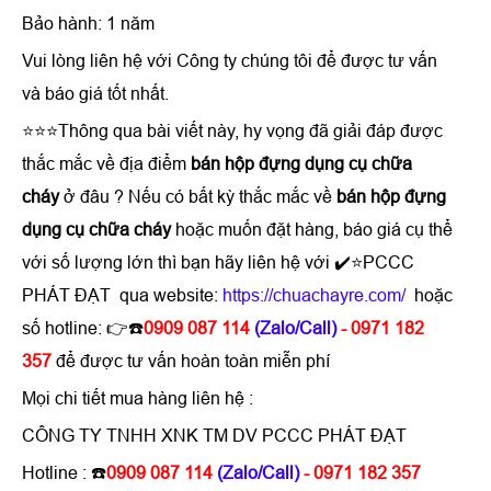
Bảo hành: 1 năm
Vui lòng liên hệ với Công ty chúng tôi để được tư vấn
và báo giá tốt nhất.
⭐⭐⭐Thông qua bài viết này, hy vọng đã giải đáp được
thắc mắc về địa điểm
bán hộp đựng dụng cụ chữa
cháy
ở đâu ? Nếu có bất kỳ thắc mắc về
bán hộp đựng
dụng cụ chữa cháy
hoặc muốn đặt hàng, báo giá cụ thể
với số lượng lớn thì bạn hãy liên hệ với ✔️⭐PCCC
PHÁT ĐẠT qua website:
https://chuachayre.com/
hoặc
số hotline: 👉☎️
0909 087 114
(Zalo/Call)
- 0971 182
357
để được tư vấn hoàn toàn miễn phí
Mọi chi tiết mua hàng liên hệ :
CÔNG TY TNHH XNK TM DV PCCC PHÁT ĐẠT
Hotline : ☎️
0909 087 114
(Zalo/Call)
- 0971 182 357