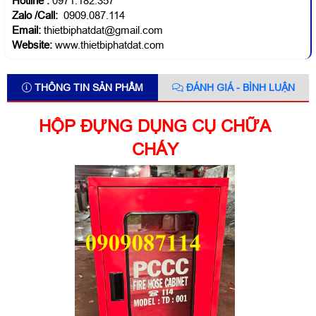
Hotline
:
0971.182.357
Zalo /Call:
0909.087.114
Email:
thietbiphatdat@gmail.com
Website:
www.thietbiphatdat.com
THÔNG TIN SẢN PHẨM
ĐÁNH GIÁ - BÌNH LUẬN
HỘP ĐỰNG DỤNG CỤ CHỮA
CHÁY