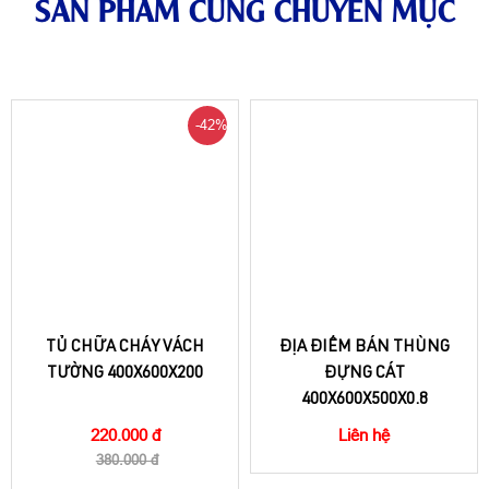
SẢN PHẨM CÙNG CHUYÊN MỤC
-42%
TỦ CHỮA CHÁY VÁCH
ĐỊA ĐIỂM BÁN THÙNG
TƯỜNG 400X600X200
ĐỰNG CÁT
400X600X500X0.8
220.000 đ
Liên hệ
380.000 đ