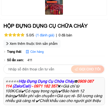
HỘP ĐỰNG DỤNG CỤ CHỮA CHÁY
5.0/5
(1 đánh giá)
|
0 đã bán
Xem thêm thuộc tính sản phẩm
Trạng thái:
Còn hàng
Số lần xem:
411
GỌI CHO TÔI
⭐⭐⭐⭐⭐
Hộp Đựng Dụng Cụ Chữa Cháy
☎️
0909 087
114
(Zalo/Call)
- 0971 182 357
❌⭐Giá chỉ từ
100K/Cái✔️Có ngay trong ngày✔️Bảo hành 12
tháng✔️Miễn phí vận chuyển⭐Giá cực rẻ- Số lượng càng
nhiều giá càng rẻ ✔️Chiết khấu cao cho người giới thiệu