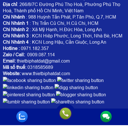
Địa chỉ
: 266/8/7C Đường Phú Thọ Hoà, Phường Phú Thọ
Hoà, Thành phố Hồ Chí Minh, Việt Nam
Chi Nhánh
: 988 Huỳnh Tấn Phát, P.Tân Phú, Q.7, HCM
Chi Nhánh 1
: Thị Trấn Củ Chi, H.Củ Chi, HCM
Chi Nhánh 2
: Xã Mỹ Hạnh, H.Đức Hòa, Long An
Chi Nhánh 3
: KCN Hiệp Phước, Long Thới, Nhà Bè, HCM
Chi Nhánh 4
: KCN Long Hậu, Cần Giuộc, Long An
Hotline
:
0971.182.357
Zalo / Call:
0909.087.114
Email:
thietbiphatdat@gmail.com
Mã số thuế:
0318585689
Website:
www.thietbiphatdat.com
Trực tuyến:
1
Hôm nay:
889798
Tuần này:
0
Tất cả:
1812811