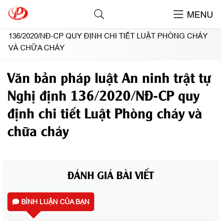
TIN TỨC NỔI BẬT
MENU
VĂN BẢN PHÁP LUẬT AN NINH TRẬT TỰ NGHỊ ĐỊNH
136/2020/NĐ-CP QUY ĐỊNH CHI TIẾT LUẬT PHÒNG CHÁY
VÀ CHỮA CHÁY
Văn bản pháp luật An ninh trật tự
Nghị định 136/2020/NĐ-CP quy
định chi tiết Luật Phòng cháy và
chữa cháy
ĐÁNH GIÁ BÀI VIẾT
BÌNH LUẬN CỦA BẠN