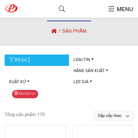
MENU
SẢN PHẨM
SẢN PHẨM
Bộ lọc
LOẠI TIN
HÃNG SẢN XUẤT
XUẤT XỨ
LỌC GIÁ
Xóa bộ lọc
Tổng sản phẩm:
176