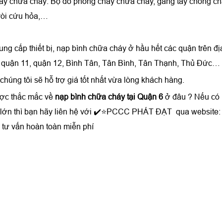
háy chữa cháy: Bộ đồ phòng cháy chữa cháy, găng tay chống c
vòi cứu hỏa,…
ung cấp thiết bị, nạp bình chữa cháy ở hầu hết các quận trên đ
0, quận 11, quận 12, Bình Tân, Tân Bình, Tân Thạnh, Thủ Đức…
úng tôi sẽ hỗ trợ giá tốt nhất vừa lòng khách hàng.
ược thắc mắc về
nạp bình chữa cháy tại Quận 6
ở đâu ? Nếu có 
g lớn thì bạn hãy liên hệ với ✔️⭐PCCC PHÁT ĐẠT qua website
tư vấn hoàn toàn miễn phí