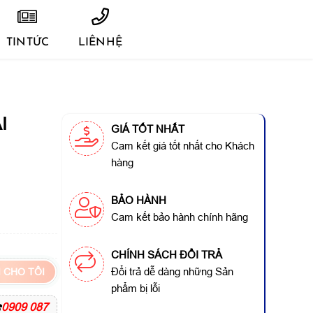
TIN TỨC
LIÊN HỆ
I
GIÁ TỐT NHẤT
Cam kết giá tốt nhất cho Khách
hàng
BẢO HÀNH
Cam kết bảo hành chính hãng
CHÍNH SÁCH ĐỔI TRẢ
Đổi trả dễ dàng những Sản
 CHO TÔI
phẩm bị lỗi
️
0909 087