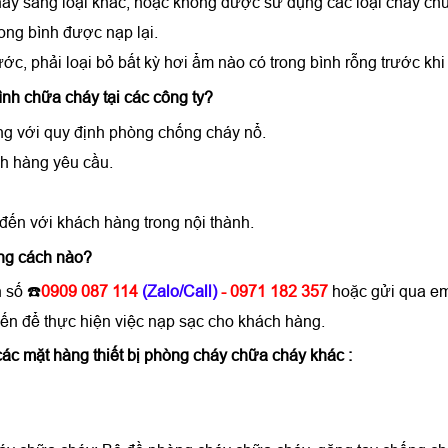
này sang loại khác, hoặc không được sử dụng các loại chấy ch
ong bình được nạp lại.
c, phải loại bỏ bất kỳ hơi ẩm nào có trong bình rỗng trước khi 
ình chữa cháy tại các công ty?
ng với quy định phòng chống cháy nổ.
h hàng yêu cầu.
ến với khách hàng trong nội thành.
ằng cách nào?
n số
☎️
0909 087 114
(Zalo/Call)
- 0971 182 357
hoặc gửi qua ema
ến để thực hiện việc nạp sạc cho khách hàng.
ác mặt hàng thiết bị phòng cháy chữa cháy khác :