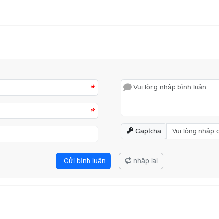
*
*
Captcha
Gửi bình luận
nhập lại