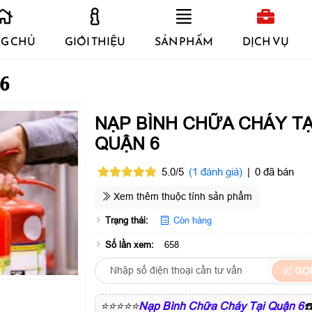
G CHỦ
GIỚI THIỆU
SẢN PHẨM
DỊCH VỤ
 6
NẠP BÌNH CHỮA CHÁY TẠ
QUẬN 6
5.0/5
(1 đánh giá)
|
0 đã bán
Xem thêm thuộc tính sản phẩm
Trạng thái:
Còn hàng
Số lần xem:
658
GỌI
⭐⭐⭐⭐⭐
Nạp Bình Chữa Cháy Tại Quận 6
☎