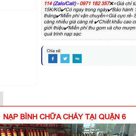
114
(Zalo/Call)
- 0971 182 357
❌⭐Giá chỉ t
15K/KG✔️Có ngay trong ngày✔️Bảo hành 
tháng✔️Miễn phí vận chuyển⭐Giá cực rẻ-
càng nhiều giá càng rẻ ✔️Chiết khấu cao 
giới thiệu✔️Miền phí thu gom và cho mượn 
quá trình nạp sạc
Chia sẻ:
NẠP BÌNH CHỮA CHÁY TẠI QUẬN 6