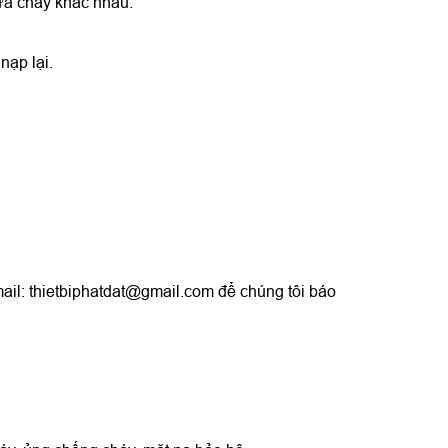
ữa cháy khác nhau.
nạp lại.
il: thietbiphatdat@gmail.com để chúng tôi báo