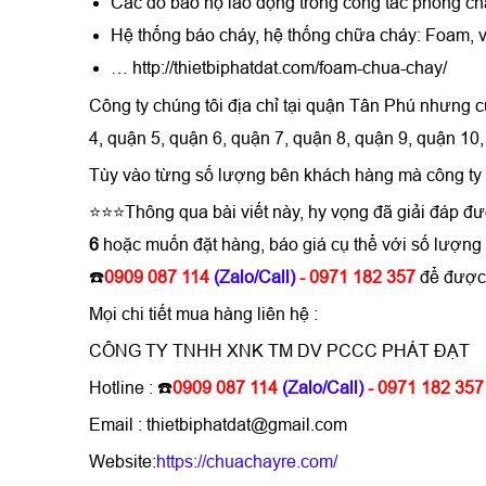
Các đồ bảo hộ lao động trong công tác phòng c
Hệ thống báo cháy, hệ thống chữa cháy: Foam, 
… http://thietbiphatdat.com/foam-chua-chay/
Công ty chúng tôi địa chỉ tại quận Tân Phú nhưng c
4, quận 5, quận 6, quận 7, quận 8, quận 9, quận 1
Tùy vào từng số lượng bên khách hàng mà công ty ch
⭐⭐⭐Thông qua bài viết này, hy vọng đã giải đáp đ
6
hoặc muốn đặt hàng, báo giá cụ thể với số lượn
☎️
0909 087 114
(Zalo/Call)
- 0971 182 357
để được 
Mọi chi tiết mua hàng liên hệ :
CÔNG TY TNHH XNK TM DV PCCC PHÁT ĐẠT
Hotline : ☎️
0909 087 114
(Zalo/Call)
- 0971 182 357
Email : thietbiphatdat@gmail.com
Website:
https://chuachayre.com/