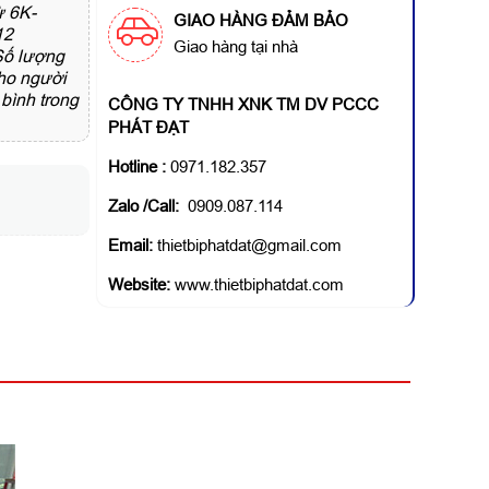
ừ 6K-
GIAO HÀNG ĐẢM BẢO
12
Giao hàng tại nhà
 Số lượng
cho người
bình trong
CÔNG TY TNHH XNK TM DV PCCC
PHÁT ĐẠT
Hotline
:
0971.182.357
Zalo /Call:
0909.087.114
Email:
thietbiphatdat@gmail.com
Website:
www.thietbiphatdat.com