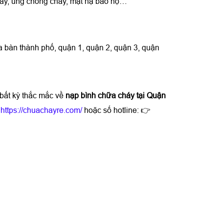
háy, ủng chống cháy, mặt nạ bảo hộ…
ịa bàn thành phố, quận 1, quận 2, quận 3, quận
bất kỳ thắc mắc về
nạp bình chữa cháy tại Quận
:
https://chuachayre.com/
hoặc số hotline: 👉