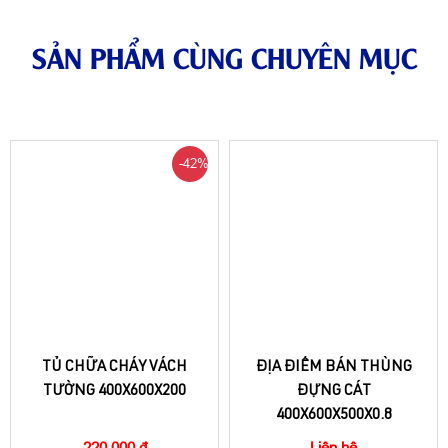
SẢN PHẨM CÙNG CHUYÊN MỤC
-42%
TỦ CHỮA CHÁY VÁCH
ĐỊA ĐIỂM BÁN THÙNG
TƯỜNG 400X600X200
ĐỰNG CÁT
400X600X500X0.8
220.000 đ
Liên hệ