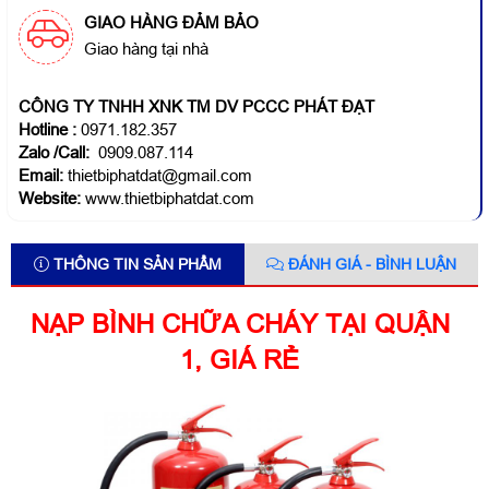
GIAO HÀNG ĐẢM BẢO
Giao hàng tại nhà
CÔNG TY TNHH XNK TM DV PCCC PHÁT ĐẠT
Hotline
:
0971.182.357
Zalo /Call:
0909.087.114
Email:
thietbiphatdat@gmail.com
Website:
www.thietbiphatdat.com
THÔNG TIN SẢN PHẨM
ĐÁNH GIÁ - BÌNH LUẬN
NẠP BÌNH CHỮA CHÁY TẠI QUẬN
1, GIÁ RẺ