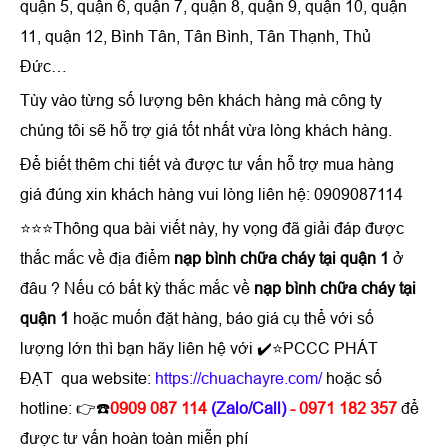
quận 5, quận 6, quận 7, quận 8, quận 9, quận 10, quận
11, quận 12, Bình Tân, Tân Bình, Tân Thạnh, Thủ
Đức…
Tùy vào từng số lượng bên khách hàng mà công ty
chúng tôi sẽ hỗ trợ giá tốt nhất vừa lòng khách hàng.
Để biết thêm chi tiết và được tư vấn hỗ trợ mua hàng
giá đúng xin khách hàng vui lòng liên hệ: 0909087114
⭐⭐⭐Thông qua bài viết này, hy vọng đã giải đáp được
thắc mắc về địa điểm
nạp bình chữa cháy tại quận 1
ở
đâu ? Nếu có bất kỳ thắc mắc về
nạp bình chữa cháy tại
quận 1
hoặc muốn đặt hàng, báo giá cụ thể với số
lượng lớn thì bạn hãy liên hệ với ✔️⭐PCCC PHÁT
ĐẠT qua website:
https://chuachayre.com/
hoặc số
hotline: 👉☎️
0909 087 114
(Zalo/Call)
- 0971 182 357
để
được tư vấn hoàn toàn miễn phí