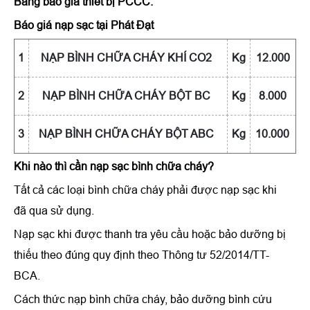
Bảng báo giá thiết bị PCCC:
Báo giá nạp sạc tại Phát Đạt
1
NẠP BÌNH CHỮA CHÁY KHÍ CO2
Kg
12.000
2
NẠP BÌNH CHỮA CHÁY BỘT BC
Kg
8.000
3
NẠP BÌNH CHỮA CHÁY BỘT ABC
Kg
10.000
Khi nào thì cần nạp sạc bình chữa cháy?
Tất cả các loại bình chữa cháy phải được nạp sạc khi
đã qua sử dụng.
Nạp sạc khi được thanh tra yêu cầu hoặc bảo dưỡng bị
thiếu theo đúng quy định theo Thông tư 52/2014/TT-
BCA.
Cách thức nạp bình chữa cháy, bảo dưỡng bình cứu