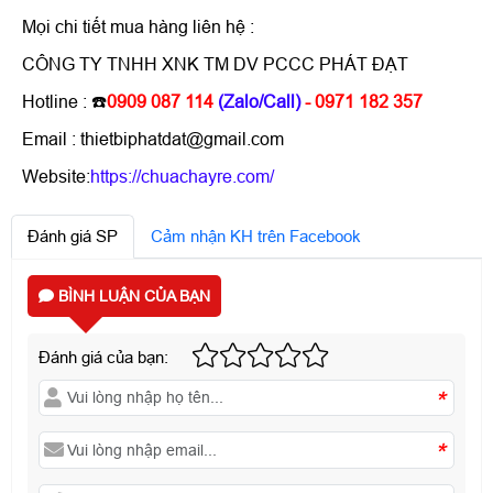
Mọi chi tiết mua hàng liên hệ :
CÔNG TY TNHH XNK TM DV PCCC PHÁT ĐẠT
Hotline : ☎️
0909 087 114
(Zalo/Call)
- 0971 182 357
Email : thietbiphatdat@gmail.com
Website:
https://chuachayre.com/
Đánh giá SP
Cảm nhận KH trên Facebook
BÌNH LUẬN CỦA BẠN
Đánh giá của bạn:
*
*