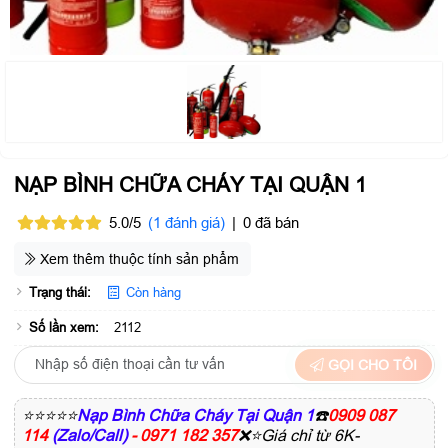
NẠP BÌNH CHỮA CHÁY TẠI QUẬN 1
5.0/5
(1 đánh giá)
|
0 đã bán
Xem thêm thuộc tính sản phẩm
Trạng thái:
Còn hàng
Số lần xem:
2112
GỌI CHO TÔI
⭐⭐⭐⭐⭐
Nạp Bình Chữa Cháy Tại Quận 1
☎️
0909 087
114
(Zalo/Call)
- 0971 182 357
❌⭐Giá chỉ từ 6K-