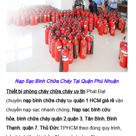
Nạp Sạc Bình Chữa Cháy Tại Quận Phú Nhuận
Thiết bị phòng cháy chữa cháy uy tín
Phát Đạt
chuyên
nạp bình chữa cháy
tại
quận 1 HCM giá rẻ
vận
chuyển nạp sạc nhanh chóng.
Nạp sạc bình cứu
hỏa
,
bình chữa cháy quận 2
,
quận 3
,
Tân Bình
,
Bình
Thạnh
,
quận 7
,
Thủ Đức
TPHCM theo đúng quy trình,