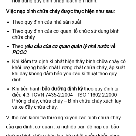
hỏa
đúng quy định pháp luật hiện hành.
Việc nạp bình chữa cháy được thực hiện như sau:
Theo quy định của nhà sản xuất
Theo quy định của cơ quan, tổ chức sử dụng bình
chữa cháy
Theo
yêu cầu của cơ quan quản lý nhà nước về
PCCC
Khi kiểm tra định kì phát hiện thấy bình chữa cháy có
khối lượng hoặc chất lượng chất chữa cháy, áp suất
khí đẩy không đảm bảo yêu cầu kĩ thuật theo quy
định
Khi tiến hành
bảo dưỡng định kỳ
theo quy định tại
điều 4.3 TCVN 7435-2:2004 – ISO 11602 2:2000
Phòng cháy, chữa cháy – Bình chữa cháy xách tay
và xe đẩy chữa cháy.
Vì thế cần kiểm tra thường xuyên các bình chữa cháy
của gia đình, cơ quan , xí nghiệp bạn để nạp ga, bảo
dưỡng bình chữa cháy kịp thời nhất nhằm khắc phục