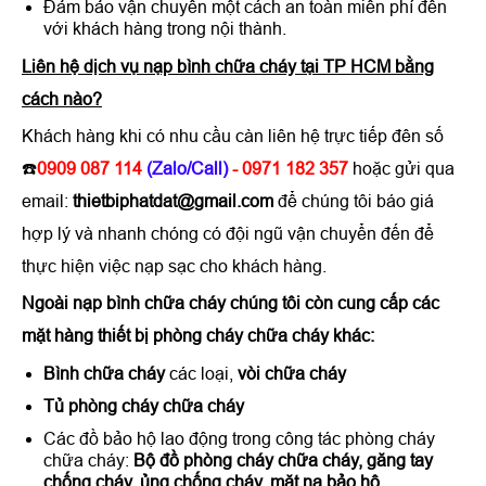
Đảm bảo vận chuyển một cách an toàn miễn phí đến
với khách hàng trong nội thành.
Liên hệ dịch vụ nạp bình chữa cháy tại TP HCM bằng
cách nào?
Khách hàng khi có nhu cầu càn liên hệ trực tiếp đên số
☎️
0909 087 114
(Zalo/Call)
- 0971 182 357
hoặc gửi qua
email:
thietbiphatdat@gmail.com
để chúng tôi báo giá
hợp lý và nhanh chóng có đội ngũ vận chuyển đến để
thực hiện việc nạp sạc cho khách hàng.
Ngoài nạp bình chữa cháy chúng tôi còn cung cấp các
mặt hàng thiết bị phòng cháy chữa cháy khác:
Bình chữa cháy
các loại,
vòi chữa cháy
Tủ phòng cháy chữa cháy
Các đồ bảo hộ lao động trong công tác phòng cháy
chữa cháy:
Bộ đồ phòng cháy chữa cháy, găng tay
chống cháy, ủng chống cháy, mặt nạ bảo hộ
…