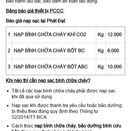
bảo hành lâu dài, bảo đảm an toàn lao động.
Bảng báo giá thiết bị PCCC
:
Báo giá nạp sạc tại Phát Đạt
1
NẠP BÌNH CHỮA CHÁY KHÍ CO2
Kg
12.000
2
NẠP BÌNH CHỮA CHÁY BỘT BC
Kg
8.000
3
NẠP BÌNH CHỮA CHÁY BỘT ABC
Kg
10.000
Khi nào thì cần nạp sạc bình chữa cháy?
Tất cả các loại bình chữa cháy phải được nạp sạc
khi đã qua sử dụng.
Nạp sạc khi được thanh tra yêu cầu hoặc bảo dưỡng
bị thiếu theo đúng quy định theo Thông tư
52/2014/TT-BCA.
Cách thức
nạp bình chữa cháy
,
bảo dưỡng bình cứu