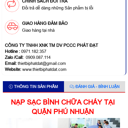
CHÍNH SÁCH ĐỔI TRẢ
Đổi trả dễ dàng những Sản phẩm bị lỗi
GIAO HÀNG ĐẢM BẢO
Giao hàng tại nhà
CÔNG TY TNHH XNK TM DV PCCC PHÁT ĐẠT
Hotline
:
0971.182.357
Zalo /Call:
0909.087.114
Email:
thietbiphatdat@gmail.com
Website:
www.thietbiphatdat.com
THÔNG TIN SẢN PHẨM
ĐÁNH GIÁ - BÌNH LUẬN
NẠP SẠC BÌNH CHỮA CHÁY TẠI
QUẬN PHÚ NHUẬN