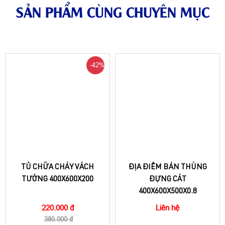
SẢN PHẨM CÙNG CHUYÊN MỤC
-42%
TỦ CHỮA CHÁY VÁCH
ĐỊA ĐIỂM BÁN THÙNG
TƯỜNG 400X600X200
ĐỰNG CÁT
400X600X500X0.8
220.000 đ
Liên hệ
380.000 đ