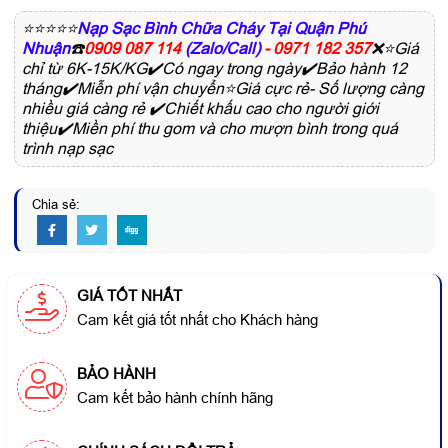
⭐⭐⭐⭐⭐
Nạp Sạc Bình Chữa Cháy Tại Quận Phú
Nhuận
☎️
0909 087 114
(Zalo/Call)
- 0971 182 357
❌⭐Giá
chỉ từ 6K-15K/KG✔️Có ngay trong ngày✔️Bảo hành 12
tháng✔️Miễn phí vận chuyển⭐Giá cực rẻ- Số lượng càng
nhiều giá càng rẻ ✔️Chiết khấu cao cho người giới
thiệu✔️Miền phí thu gom và cho mượn bình trong quá
trình nạp sạc
Chia sẻ:
GIÁ TỐT NHẤT
Cam kết giá tốt nhất cho Khách hàng
BẢO HÀNH
Cam kết bảo hành chính hãng