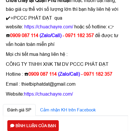
chữa cháy tại Quận Phú Nhuận
hoặc muốn đặt hàng,
báo giá cụ thể với số lượng lớn thì bạn hãy liên hệ với
✔️⭐PCCC PHÁT ĐẠT qua
website:
https://chuachayre.com/
hoặc số hotline: 👉
☎️
0909 087 114
(Zalo/Call)
- 0971 182 357
để được tư
vấn hoàn toàn miễn phí
Mọi chi tiết mua hàng liên hệ :
CÔNG TY TNHH XNK TM DV PCCC PHÁT ĐẠT
Hotline : ☎️
0909 087 114
(Zalo/Call)
- 0971 182 357
Email : thietbiphatdat@gmail.com
Website:
https://chuachayre.com/
Đánh giá SP
Cảm nhận KH trên Facebook
BÌNH LUẬN CỦA BẠN