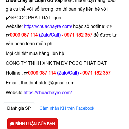
chữa cháy tại Quận Gò Vấp
hoặc muốn đặt hàng, báo
giá cụ thể với số lượng lớn thì bạn hãy liên hệ với
✔️⭐PCCC PHÁT ĐẠT qua
website:
https://chuachayre.com/
hoặc số hotline: 👉
☎️
0909 087 114
(Zalo/Call)
- 0971 182 357
để được tư
vấn hoàn toàn miễn phí
Mọi chi tiết mua hàng liên hệ :
CÔNG TY TNHH XNK TM DV PCCC PHÁT ĐẠT
Hotline : ☎️
0909 087 114
(Zalo/Call)
- 0971 182 357
Email : thietbiphatdat@gmail.com
Website:
https://chuachayre.com/
Đánh giá SP
Cảm nhận KH trên Facebook
BÌNH LUẬN CỦA BẠN