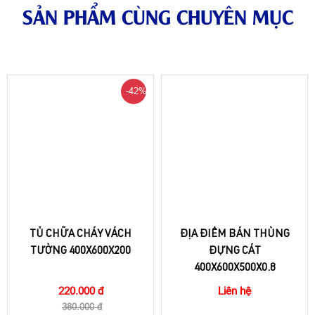
SẢN PHẨM CÙNG CHUYÊN MỤC
-42%
TỦ CHỮA CHÁY VÁCH
ĐỊA ĐIỂM BÁN THÙNG
TƯỜNG 400X600X200
ĐỰNG CÁT
400X600X500X0.8
220.000 đ
Liên hệ
380.000 đ