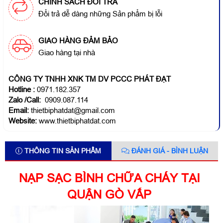
CHÍNH SÁCH ĐỔI TRẢ
Đổi trả dễ dàng những Sản phẩm bị lỗi
GIAO HÀNG ĐẢM BẢO
Giao hàng tại nhà
CÔNG TY TNHH XNK TM DV PCCC PHÁT ĐẠT
Hotline
:
0971.182.357
Zalo /Call:
0909.087.114
Email:
thietbiphatdat@gmail.com
Website:
www.thietbiphatdat.com
THÔNG TIN SẢN PHẨM
ĐÁNH GIÁ - BÌNH LUẬN
NẠP SẠC BÌNH CHỮA CHÁY TẠI
QUẬN GÒ VẤP