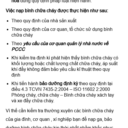
hỏa
đúng quy định pháp luật hiện hành.
Việc nạp bình chữa cháy được thực hiện như sau:
Theo quy định của nhà sản xuất
Theo quy định của cơ quan, tổ chức sử dụng bình
chữa cháy
Theo
yêu cầu của cơ quan quản lý nhà nước về
PCCC
Khi kiểm tra định kì phát hiện thấy bình chữa cháy có
khối lượng hoặc chất lượng chất chữa cháy, áp suất
khí đẩy không đảm bảo yêu cầu kĩ thuật theo quy
định
Khi tiến hành
bảo dưỡng định kỳ
theo quy định tại
điều 4.3 TCVN 7435-2:2004 – ISO 11602 2:2000
Phòng cháy, chữa cháy – Bình chữa cháy xách tay
và xe đẩy chữa cháy.
Vì thế cần kiểm tra thường xuyên các bình chữa cháy
của gia đình, cơ quan , xí nghiệp bạn để nạp ga, bảo
dưỡng bình chữa cháy kịp thời nhất nhằm khắc phục