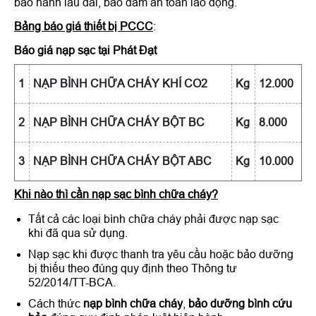
bảo hành lâu dài, bảo đảm an toàn lao động.
Bảng báo giá thiết bị PCCC
:
Báo giá nạp sạc tại Phát Đạt
1
NẠP BÌNH CHỮA CHÁY KHÍ CO2
Kg
12.000
2
NẠP BÌNH CHỮA CHÁY BỘT BC
Kg
8.000
3
NẠP BÌNH CHỮA CHÁY BỘT ABC
Kg
10.000
Khi nào thì cần nạp sạc bình chữa cháy?
Tất cả các loại bình chữa cháy phải được nạp sạc
khi đã qua sử dụng.
Nạp sạc khi được thanh tra yêu cầu hoặc bảo dưỡng
bị thiếu theo đúng quy định theo Thông tư
52/2014/TT-BCA.
Cách thức
nạp bình chữa cháy
,
bảo dưỡng bình cứu