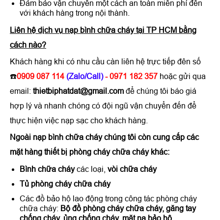
Đảm bảo vận chuyển một cách an toàn miễn phí đến
với khách hàng trong nội thành.
Liên hệ dịch vụ nạp bình chữa cháy tại TP HCM bằng
cách nào?
Khách hàng khi có nhu cầu càn liên hệ trực tiếp đên số
☎️
0909 087 114
(Zalo/Call)
- 0971 182 357
hoặc gửi qua
email:
thietbiphatdat@gmail.com
để chúng tôi báo giá
hợp lý và nhanh chóng có đội ngũ vận chuyển đến để
thực hiện việc nạp sạc cho khách hàng.
Ngoài nạp bình chữa cháy chúng tôi còn cung cấp các
mặt hàng thiết bị phòng cháy chữa cháy khác:
Bình chữa cháy
các loại,
vòi chữa cháy
Tủ phòng cháy chữa cháy
Các đồ bảo hộ lao động trong công tác phòng cháy
chữa cháy:
Bộ đồ phòng cháy chữa cháy, găng tay
chống cháy, ủng chống cháy, mặt nạ bảo hộ
…