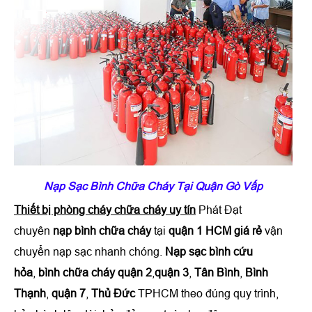
Nạp Sạc Bình Chữa Cháy Tại Quận Gò Vấp
Thiết bị phòng cháy chữa cháy uy tín
Phát Đạt
chuyên
nạp bình chữa cháy
tại
quận 1 HCM giá rẻ
vận
chuyển nạp sạc nhanh chóng.
Nạp sạc bình cứu
hỏa
,
bình chữa cháy quận 2
,
quận 3
,
Tân Bình
,
Bình
Thạnh
,
quận 7
,
Thủ Đức
TPHCM theo đúng quy trình,