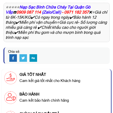
⭐⭐⭐⭐⭐
Nạp Sạc Bình Chữa Cháy Tại Quận Gò
Vấp
☎️
0909 087 114
(Zalo/Call)
- 0971 182 357
❌⭐Giá chỉ
từ 6K-15K/KG✔️Có ngay trong ngày✔️Bảo hành 12
tháng✔️Miễn phí vận chuyển⭐Giá cực rẻ- Số lượng càng
nhiều giá càng rẻ ✔️Chiết khấu cao cho người giới
thiệu✔️Miền phí thu gom và cho mượn bình trong quá
trình nạp sạc
Chia sẻ:
GIÁ TỐT NHẤT
Cam kết giá tốt nhất cho Khách hàng
BẢO HÀNH
Cam kết bảo hành chính hãng