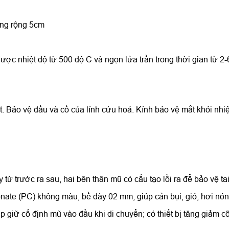
ang rộng 5cm
c nhiệt độ từ 500 độ C và ngọn lửa trần trong thời gian từ 2-6
. Bảo vệ đầu và cổ của lính cứu hoả. Kính bảo vệ mắt khỏi nh
ừ trước ra sau, hai bên thân mũ có cấu tạo lồi ra để bảo vệ tai
ate (PC) không màu, bề dày 02 mm, giúp cản bụi, gió, hơi nón
p giữ cố định mũ vào đầu khi di chuyển; có thiết bị tăng giảm 