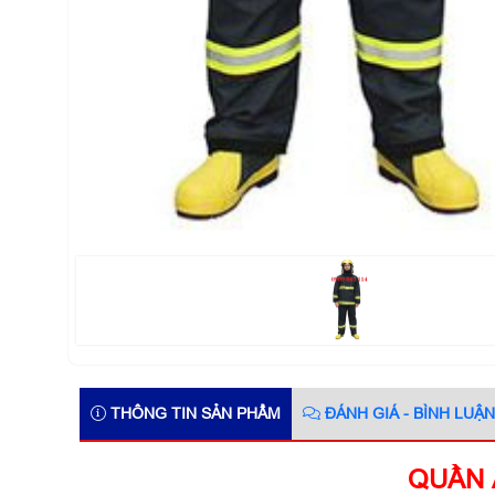
THÔNG TIN SẢN PHẨM
ĐÁNH GIÁ - BÌNH LUẬN
QUẦN 