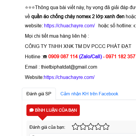
⭐⭐⭐Thông qua bài viết này, hy vọng đã giải đáp đ
về
quần áo chống cháy nomex 2 lớp xanh đen
hoặc
website:
https://chuachayre.com/
hoặc số hotline:
Mọi chi tiết mua hàng liên hệ :
CÔNG TY TNHH XNK TM DV PCCC PHÁT ĐẠT
Hotline :☎️
0909 087 114
(Zalo/Call)
- 0971 182 357
Email : thietbiphatdat@gmail.com
Website:
https://chuachayre.com/
Đánh giá SP
Cảm nhận KH trên Facebook
BÌNH LUẬN CỦA BẠN
Đánh giá của bạn: