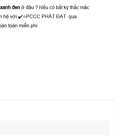
 xanh đen
ở đâu ? Nếu có bất kỳ thắc mắc
y liên hệ với ✔️⭐PCCC PHÁT ĐẠT qua
àn toàn miễn phí