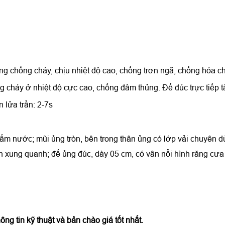
g chống cháy, chịu nhiệt độ cao, chống trơn ngã, chống hóa ch
 cháy ở nhiệt độ cực cao, chống đâm thủng. Đế đúc trực tiếp tă
 lửa trần: 2-7s
hấm nước; mũi ủng tròn, bên trong thân ủng có lớp vải chuyên d
ền xung quanh; đế ủng đúc, dày 05 cm, có vân nổi hình răng cư
hông tin kỹ thuật và bản chào giá tốt nhất.