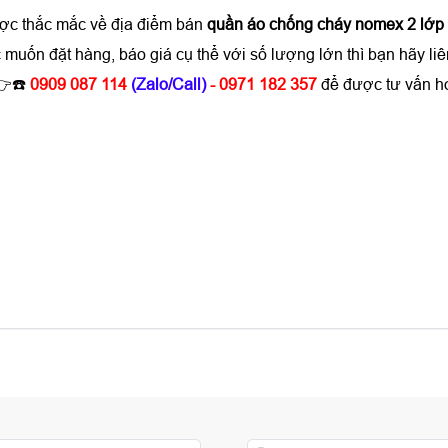
ược thắc mắc về địa điểm bán
quần áo chống cháy nomex 2 lớp
 muốn đặt hàng, báo giá cụ thể với số lượng lớn thì bạn hã
 👉☎️
0909 087 114
(Zalo/Call)
- 0971 182 357
để được tư vấn ho