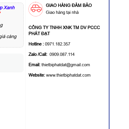
GIAO HÀNG ĐẢM BẢO
p Xanh
Giao hàng tại nhà
2
ng
CÔNG TY TNHH XNK TM DV PCCC
PHÁT ĐẠT
giá càng
Hotline
:
0971.182.357
Zalo /Call:
0909.087.114
Email:
thietbiphatdat@gmail.com
Website:
www.thietbiphatdat.com