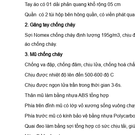
Tay áo có 01 dải phản quang khổ rộng 05 cm
Quần có 2 túi hộp bên hông quần, có viền phát qu
2. Găng tay chống cháy
Sợi Nomex chống cháy định lượng 195g/m3, chịu đượ
áo chống cháy.
3.
Mũ chống cháy
Chống va đập, chống đâm, chịu lửa, chống hoá chất
Chịu được nhiệt độ lên đến 500-600 độ C
Chịu được ngọn lửa trần trong thời gian 3-6s.
Thân mũ làm bằng nhựa ABS tổng hợp
Phía trên đỉnh mũ có lớp vỏ xương sống vuông chạy t
Phía trước mũ có kính bảo vệ bằng nhựa Polycarbon
Quai đeo làm bằng sợi tổng hợp có sức chịu tải, giú