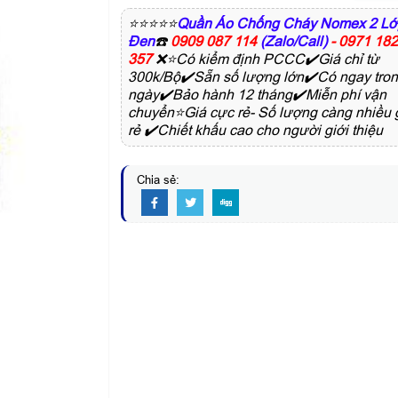
⭐⭐⭐⭐⭐
Quần Áo Chống Cháy Nomex 2 Lớ
Đen
☎️
0909 087 114
(Zalo/Call)
- 0971 18
357
❌⭐Có kiểm định PCCC✔️Giá chỉ từ
300k/Bộ✔️Sẵn số lượng lớn✔️Có ngay tro
ngày✔️Bảo hành 12 tháng✔️Miễn phí vận
chuyển⭐Giá cực rẻ- Số lượng càng nhiều 
rẻ ✔️Chiết khấu cao cho người giới thiệu
Chia sẻ: