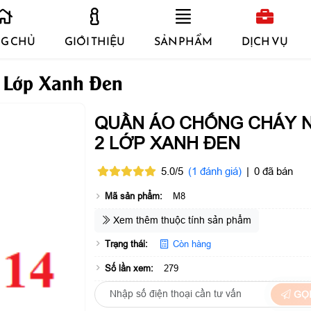
G CHỦ
GIỚI THIỆU
SẢN PHẨM
DỊCH VỤ
 Lớp Xanh Đen
QUẦN ÁO CHỐNG CHÁY 
2 LỚP XANH ĐEN
5.0/5
(1 đánh giá)
|
0 đã bán
Mã sản phẩm:
M8
Xem thêm thuộc tính sản phẩm
Trạng thái:
Còn hàng
Số lần xem:
279
GỌI