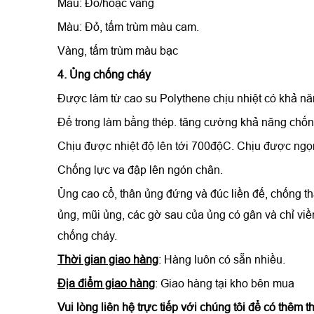
Màu: Đỏ/hoặc vàng
Màu: Đỏ, tấm trùm màu cam.
Vàng, tấm trùm màu bạc
4.
Ủng chống cháy
Được làm từ cao su Polythene chịu nhiệt có khả năn
Đế trong làm bằng thép. tăng cường khả năng chống
Chịu được nhiệt độ lên tới 700độC. Chịu được ngọn
Chống lực va đập lên ngón chân.
Ủng cao cổ, thân ủng đứng và đúc liền đế, chống t
ủng, mũi ủng, các gờ sau của ủng có gân và chỉ vi
chống cháy.
Thời gian giao hàng
: Hàng luôn có sẵn nhiều.
Địa điểm giao hàng
: Giao hàng tại kho bên mua
Vui lòng liên hệ trực tiếp với chúng tôi để có thêm t