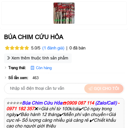
BÚA CHIM CỨU HỎA
5.0/5
(1 đánh giá)
|
0 đã bán
Xem thêm thuộc tính sản phẩm
Trạng thái:
Còn hàng
Số lần xem:
463
GỌI CHO TÔI
⭐⭐⭐⭐⭐
Búa Chim Cứu Hỏa
☎️
0909 087 114
(Zalo/Call)
-
0971 182 357
❌⭐Giá chỉ từ 100k/cái✔️Có ngay trong
ngày✔️Bảo hành 12 tháng✔️Miễn phí vận chuyển⭐Giá
cực rẻ- Số lượng càng nhiều giá càng rẻ ✔️Chiết khấu
cao cho người giới thiệu