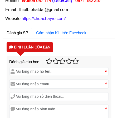
Hotline :
☎️
0909 087 114
(Zalo/Call)
- 0971 182 357
Email : thietbiphatdat@gmail.com
Website:
https://chuachayre.com/
Đánh giá SP
Cảm nhận KH trên Facebook
BÌNH LUẬN CỦA BẠN
Đánh giá của bạn:
*
*
*