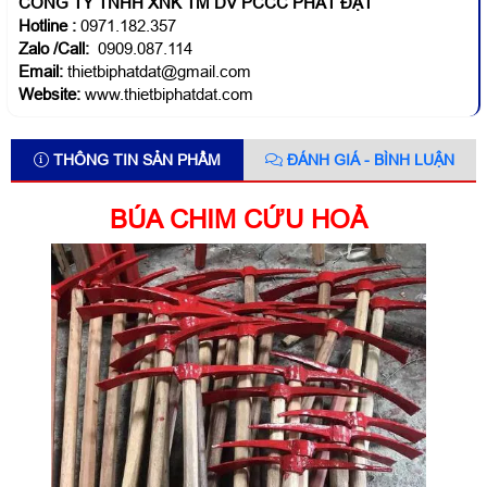
CÔNG TY TNHH XNK TM DV PCCC PHÁT ĐẠT
Hotline
:
0971.182.357
Zalo /Call:
0909.087.114
Email:
thietbiphatdat@gmail.com
Website:
www.thietbiphatdat.com
THÔNG TIN SẢN PHẨM
ĐÁNH GIÁ - BÌNH LUẬN
BÚA CHIM CỨU HOẢ