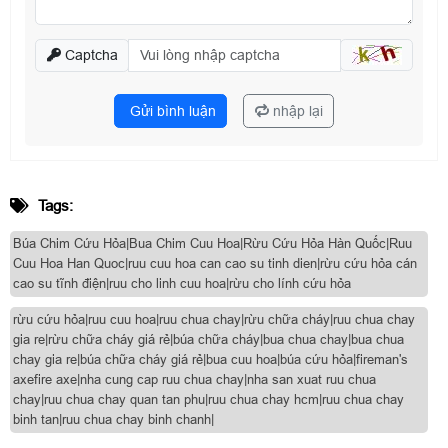
Captcha
Gửi bình luận
nhập lại
Tags:
Búa Chim Cứu Hỏa|Bua Chim Cuu Hoa|Rừu Cứu Hỏa Hàn Quốc|Ruu
Cuu Hoa Han Quoc|ruu cuu hoa can cao su tinh dien|rừu cứu hỏa cán
cao su tĩnh điện|ruu cho linh cuu hoa|rừu cho lính cứu hỏa
rừu cứu hỏa|ruu cuu hoa|ruu chua chay|rừu chữa cháy|ruu chua chay
gia re|rừu chữa cháy giá rẻ|búa chữa cháy|bua chua chay|bua chua
chay gia re|búa chữa cháy giá rẻ|bua cuu hoa|búa cứu hỏa|fireman's
axefire axe|nha cung cap ruu chua chay|nha san xuat ruu chua
chay|ruu chua chay quan tan phu|ruu chua chay hcm|ruu chua chay
binh tan|ruu chua chay binh chanh|