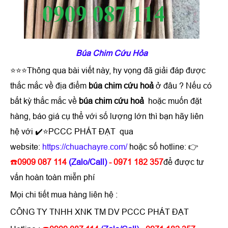
Búa Chim Cứu Hỏa
⭐⭐⭐Thông qua bài viết này, hy vọng đã giải đáp được
thắc mắc về địa điểm
búa chim cứu hoả
ở đâu ? Nếu có
bất kỳ thắc mắc về
búa chim cứu hoả
hoặc muốn đặt
hàng, báo giá cụ thể với số lượng lớn thì bạn hãy liên
hệ với ✔️⭐PCCC PHÁT ĐẠT qua
website:
https://chuachayre.com/
hoặc số hotline: 👉
☎️
0909 087 114
(Zalo/Call)
- 0971 182 357
để được tư
vấn hoàn toàn miễn phí
Mọi chi tiết mua hàng liên hệ :
CÔNG TY TNHH XNK TM DV PCCC PHÁT ĐẠT