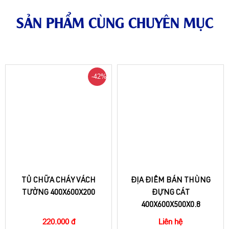
SẢN PHẨM CÙNG CHUYÊN MỤC
-42%
TỦ CHỮA CHÁY VÁCH
ĐỊA ĐIỂM BÁN THÙNG
TƯỜNG 400X600X200
ĐỰNG CÁT
400X600X500X0.8
220.000 đ
Liên hệ