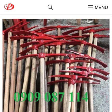
Búa Chim Cứu Hỏa
MENU