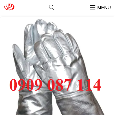
Găng Tay Chống Cháy 500 Độ
MENU