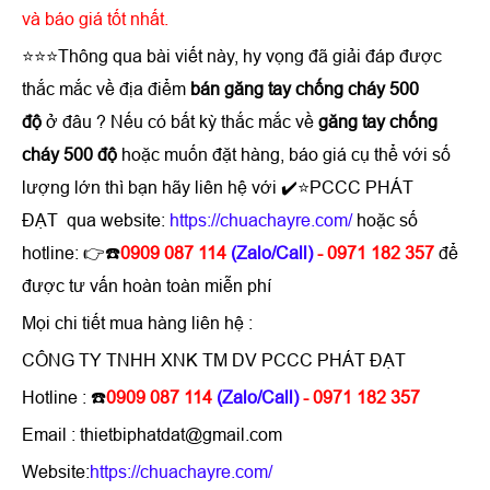
và báo giá tốt nhất.
⭐⭐⭐Thông qua bài viết này, hy vọng đã giải đáp được
thắc mắc về địa điểm
bán
găng tay chống cháy 500
độ
ở đâu ? Nếu có bất kỳ thắc mắc về
găng tay chống
cháy 500 độ
hoặc muốn đặt hàng, báo giá cụ thể với số
lượng lớn thì bạn hãy liên hệ với ✔️⭐PCCC PHÁT
ĐẠT qua website:
https://chuachayre.com/
hoặc số
hotline: 👉☎️
0909 087 114
(Zalo/Call)
- 0971 182 357
để
được tư vấn hoàn toàn miễn phí
Mọi chi tiết mua hàng liên hệ :
CÔNG TY TNHH XNK TM DV PCCC PHÁT ĐẠT
Hotline : ☎️
0909 087 114
(Zalo/Call)
- 0971 182 357
Email : thietbiphatdat@gmail.com
Website:
https://chuachayre.com/