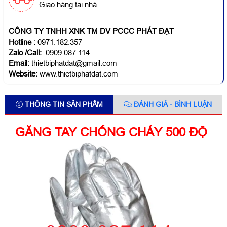
Giao hàng tại nhà
CÔNG TY TNHH XNK TM DV PCCC PHÁT ĐẠT
Hotline
:
0971.182.357
Zalo /Call:
0909.087.114
Email:
thietbiphatdat@gmail.com
Website:
www.thietbiphatdat.com
THÔNG TIN SẢN PHẨM
ĐÁNH GIÁ - BÌNH LUẬN
GĂNG TAY CHỐNG CHÁY 500 ĐỘ