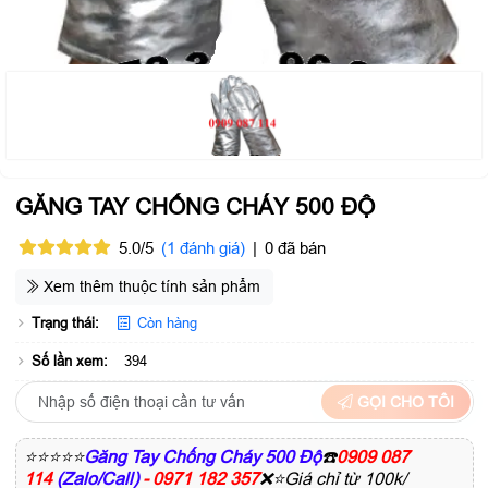
GĂNG TAY CHỐNG CHÁY 500 ĐỘ
5.0/5
(1 đánh giá)
|
0 đã bán
Xem thêm thuộc tính sản phẩm
Trạng thái:
Còn hàng
Số lần xem:
394
GỌI CHO TÔI
⭐⭐⭐⭐⭐
Găng Tay Chống Cháy 500 Độ
☎️
0909 087
114
(Zalo/Call)
- 0971 182 357
❌⭐Giá chỉ từ 100k/