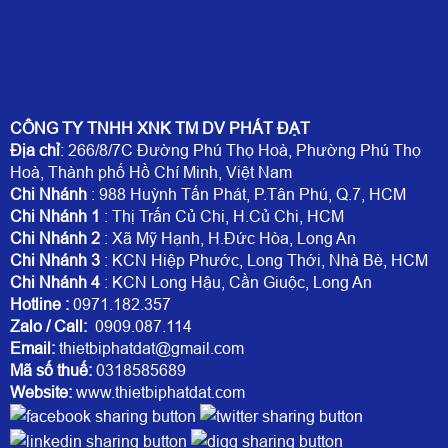
CÔNG TY TNHH XNK TM DV PHÁT ĐẠT
Địa chỉ
: 266/8/7C Đường Phú Thọ Hoà, Phường Phú Thọ
Hoà, Thành phố Hồ Chí Minh, Việt Nam
Chi Nhánh
: 988 Huỳnh Tấn Phát, P.Tân Phú, Q.7, HCM
Chi Nhánh 1
: Thị Trấn Củ Chi, H.Củ Chi, HCM
Chi Nhánh 2
: Xã Mỹ Hạnh, H.Đức Hòa, Long An
Chi Nhánh 3
: KCN Hiệp Phước, Long Thới, Nhà Bè, HCM
Chi Nhánh 4
: KCN Long Hậu, Cần Giuộc, Long An
Hotline
:
0971.182.357
Zalo / Call:
0909.087.114
Email:
thietbiphatdat@gmail.com
Mã số thuế:
0318585689
Website:
www.thietbiphatdat.com