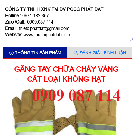
CÔNG TY TNHH XNK TM DV PCCC PHÁT ĐẠT
Hotline
:
0971.182.357
Zalo /Call:
0909.087.114
Email:
thietbiphatdat@gmail.com
Website:
www.thietbiphatdat.com
THÔNG TIN SẢN PHẨM
ĐÁNH GIÁ - BÌNH LUẬN
GĂNG TAY CHỮA CHÁY VÀNG
CÁT LOẠI KHÔNG HẠT