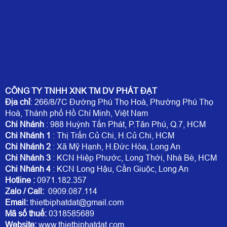
CÔNG TY TNHH XNK TM DV PHÁT ĐẠT
Địa chỉ
: 266/8/7C Đường Phú Thọ Hoà, Phường Phú Thọ
Hoà, Thành phố Hồ Chí Minh, Việt Nam
Chi Nhánh
: 988 Huỳnh Tấn Phát, P.Tân Phú, Q.7, HCM
Chi Nhánh 1
: Thị Trấn Củ Chi, H.Củ Chi, HCM
Chi Nhánh 2
: Xã Mỹ Hạnh, H.Đức Hòa, Long An
Chi Nhánh 3
: KCN Hiệp Phước, Long Thới, Nhà Bè, HCM
Chi Nhánh 4
: KCN Long Hậu, Cần Giuộc, Long An
Hotline
:
0971.182.357
Zalo / Call:
0909.087.114
Email:
thietbiphatdat@gmail.com
Mã số thuế:
0318585689
Website:
www.thietbiphatdat.com