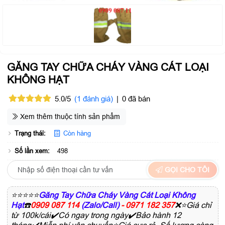
GĂNG TAY CHỮA CHÁY VÀNG CÁT LOẠI
KHÔNG HẠT
5.0/5
(1 đánh giá)
|
0 đã bán
Xem thêm thuộc tính sản phẩm
Trạng thái:
Còn hàng
Số lần xem:
498
GỌI CHO TÔI
⭐⭐⭐⭐⭐
Găng Tay Chữa Cháy Vàng Cát Loại Không
Hạt
☎️
0909 087 114
(Zalo/Call)
- 0971 182 357
❌⭐Giá chỉ
từ 100k/cái✔️Có ngay trong ngày✔️Bảo hành 12