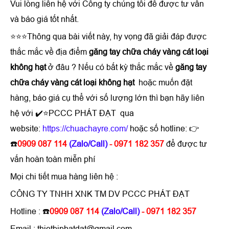
Vui lòng liên hệ với Công ty chúng tôi để được tư vấn
và báo giá tốt nhất.
⭐⭐⭐Thông qua bài viết này, hy vọng đã giải đáp được
thắc mắc về địa điểm
găng tay chữa cháy vàng cát loại
không hạt
ở đâu ? Nếu có bất kỳ thắc mắc về
găng tay
chữa cháy vàng cát loại không hạt
hoặc muốn đặt
hàng, báo giá cụ thể với số lượng lớn thì bạn hãy liên
hệ với ✔️⭐PCCC PHÁT ĐẠT qua
website:
https://chuachayre.com/
hoặc số hotline: 👉
☎️
0909 087 114
(Zalo/Call)
- 0971 182 357
để được tư
vấn hoàn toàn miễn phí
Mọi chi tiết mua hàng liên hệ :
CÔNG TY TNHH XNK TM DV PCCC PHÁT ĐẠT
Hotline : ☎️
0909 087 114
(Zalo/Call)
- 0971 182 357
Email : thietbiphatdat@gmail.com