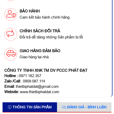
BẢO HÀNH
Cam kết bảo hành chính hãng
CHÍNH SÁCH ĐỔI TRẢ
Đổi trả dễ dàng những Sản phẩm bị lỗi
GIAO HÀNG ĐẢM BẢO
Giao hàng tại nhà
CÔNG TY TNHH XNK TM DV PCCC PHÁT ĐẠT
Hotline
:
0971.182.357
Zalo /Call:
0909.087.114
Email:
thietbiphatdat@gmail.com
Website:
www.thietbiphatdat.com
THÔNG TIN SẢN PHẨM
ĐÁNH GIÁ - BÌNH LUẬN