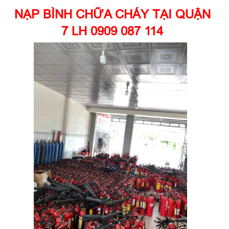
NẠP BÌNH CHỮA CHÁY TẠI QUẬN
7 LH 0909 087 114