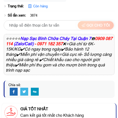
Trạng thái:
Còn hàng
Số lần xem:
3874
GỌI CHO TÔI
⭐⭐⭐⭐⭐
Nạp Sạc Bình Chữa Cháy Tại Quận 7
☎️
0909 087
114
(Zalo/Call)
- 0971 182 357
❌⭐Giá chỉ từ 6K-
15K/KG✔️Có ngay trong ngày✔️Bảo hành 12
tháng✔️Miễn phí vận chuyển⭐Giá cực rẻ- Số lượng càng
nhiều giá càng rẻ ✔️Chiết khấu cao cho người giới
thiệu✔️Miền phí thu gom và cho mượn bình trong quá
trình nạp sạc
Chia sẻ:
GIÁ TỐT NHẤT
Cam kết giá tốt nhất cho Khách hàng