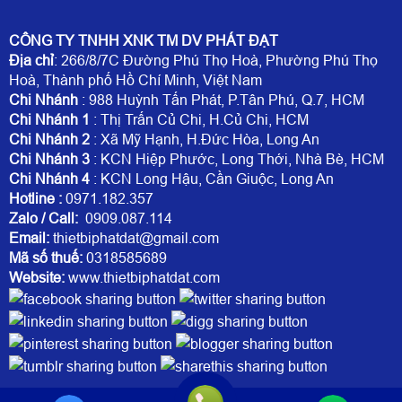
CÔNG TY TNHH XNK TM DV PHÁT ĐẠT
Địa chỉ
: 266/8/7C Đường Phú Thọ Hoà, Phường Phú Thọ
Hoà, Thành phố Hồ Chí Minh, Việt Nam
Chi Nhánh
: 988 Huỳnh Tấn Phát, P.Tân Phú, Q.7, HCM
Chi Nhánh 1
: Thị Trấn Củ Chi, H.Củ Chi, HCM
Chi Nhánh 2
: Xã Mỹ Hạnh, H.Đức Hòa, Long An
Chi Nhánh 3
: KCN Hiệp Phước, Long Thới, Nhà Bè, HCM
Chi Nhánh 4
: KCN Long Hậu, Cần Giuộc, Long An
Hotline
:
0971.182.357
Zalo / Call:
0909.087.114
Email:
thietbiphatdat@gmail.com
Mã số thuế:
0318585689
Website:
www.thietbiphatdat.com