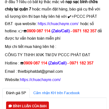
ở đâu ? Nếu có bất kỳ thắc mắc về
nạp sạc bình chữa
cháy tại quận 7
hoặc muốn đặt hàng, báo giá cụ thể với
số lượng lớn thì bạn hãy liên hệ với ✔️⭐PCCC PHÁT
ĐẠT qua website:
https://chuachayre.com/
hoặc số
hotline: 👉☎️
0909 087 114
(Zalo/Call)
- 0971 182 357
để
được tư vấn hoàn toàn miễn phí
Mọi chi tiết mua hàng liên hệ :
CÔNG TY TNHH XNK TM DV PCCC PHÁT ĐẠT
Hotline : ☎️
0909 087 114
(Zalo/Call)
- 0971 182 357
Email : thietbiphatdat@gmail.com
Website:
https://chuachayre.com/
Đánh giá SP
Cảm nhận KH trên Facebook
BÌNH LUẬN CỦA BẠN