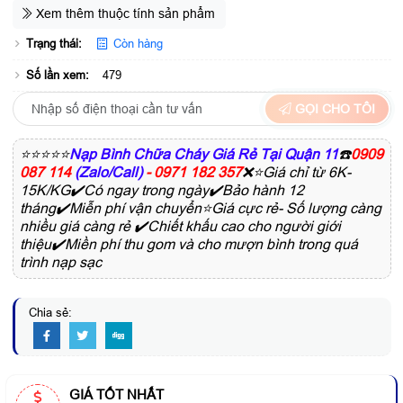
Xem thêm thuộc tính sản phẩm
Trạng thái:
Còn hàng
Số lần xem:
479
GỌI CHO TÔI
⭐⭐⭐⭐⭐
Nạp Bình Chữa Cháy Giá Rẻ Tại Quận 11
☎️
0909
087 114
(Zalo/Call)
- 0971 182 357
❌⭐Giá chỉ từ 6K-
15K/KG✔️Có ngay trong ngày✔️Bảo hành 12
tháng✔️Miễn phí vận chuyển⭐Giá cực rẻ- Số lượng càng
nhiều giá càng rẻ ✔️Chiết khấu cao cho người giới
thiệu✔️Miền phí thu gom và cho mượn bình trong quá
trình nạp sạc
Chia sẻ:
GIÁ TỐT NHẤT