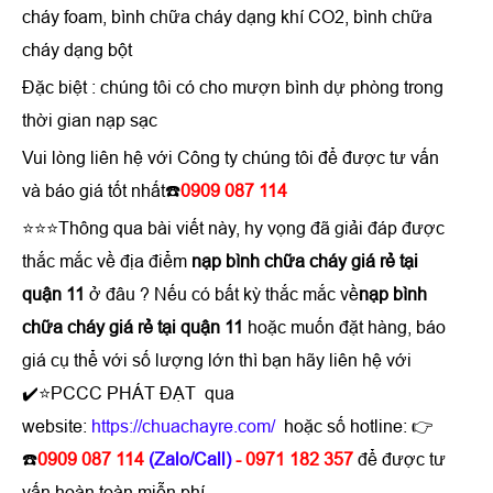
cháy foam, bình chữa cháy dạng khí CO2, bình chữa
cháy dạng bột
Đặc biệt : chúng tôi có cho mượn bình dự phòng trong
thời gian nạp sạc
Vui lòng liên hệ với Công ty chúng tôi để được tư vấn
và báo giá tốt nhất☎️
0909 087 114
⭐⭐⭐Thông qua bài viết này, hy vọng đã giải đáp được
thắc mắc về địa điểm
nạp bình chữa cháy giá rẻ tại
quận 11
ở đâu ? Nếu có bất kỳ thắc mắc về
nạp bình
chữa cháy giá rẻ tại quận 11
hoặc muốn đặt hàng, báo
giá cụ thể với số lượng lớn thì bạn hãy liên hệ với
✔️⭐PCCC PHÁT ĐẠT qua
website:
https://chuachayre.com/
hoặc số hotline: 👉
☎️
0909 087 114
(Zalo/Call)
- 0971 182 357
để được tư
vấn hoàn toàn miễn phí