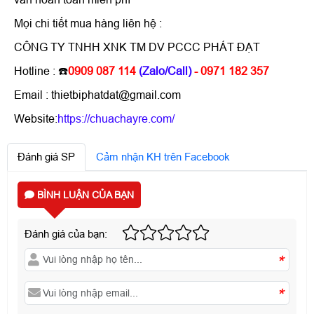
Mọi chi tiết mua hàng liên hệ :
CÔNG TY TNHH XNK TM DV PCCC PHÁT ĐẠT
Hotline : ☎️
0909 087 114
(Zalo/Call)
- 0971 182 357
Email : thietbiphatdat@gmail.com
Website:
https://chuachayre.com/
Đánh giá SP
Cảm nhận KH trên Facebook
BÌNH LUẬN CỦA BẠN
Đánh giá của bạn:
*
*