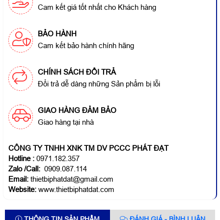
Cam kết giá tốt nhất cho Khách hàng
BẢO HÀNH
Cam kết bảo hành chính hãng
CHÍNH SÁCH ĐỔI TRẢ
Đổi trả dễ dàng những Sản phẩm bị lỗi
GIAO HÀNG ĐẢM BẢO
Giao hàng tại nhà
CÔNG TY TNHH XNK TM DV PCCC PHÁT ĐẠT
Hotline
:
0971.182.357
Zalo /Call:
0909.087.114
Email:
thietbiphatdat@gmail.com
Website:
www.thietbiphatdat.com
THÔNG TIN SẢN PHẨM
ĐÁNH GIÁ - BÌNH LUẬN