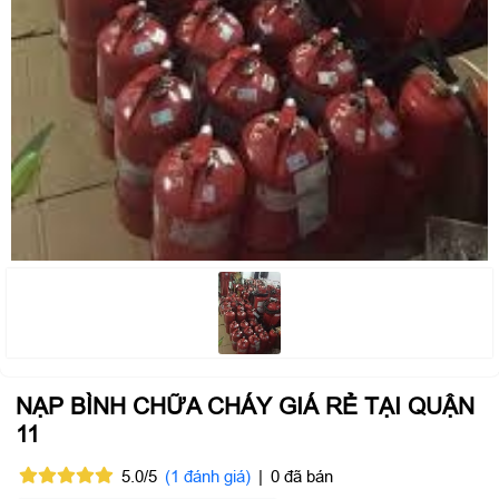
NẠP BÌNH CHỮA CHÁY GIÁ RẺ TẠI QUẬN
11
5.0/5
(1 đánh giá)
|
0 đã bán