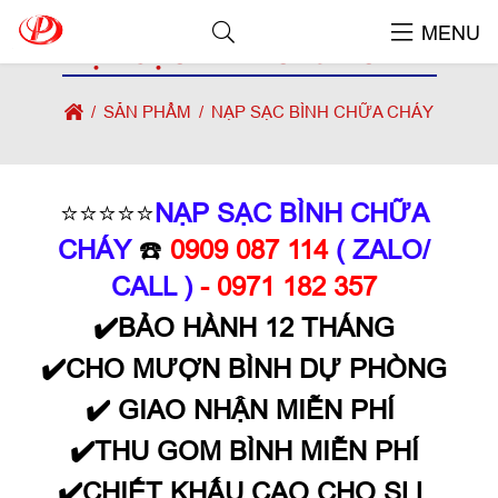
MENU
NẠP SẠC BÌNH CHỮA CHÁY
SẢN PHẨM
NẠP SẠC BÌNH CHỮA CHÁY
⭐⭐⭐⭐⭐
NẠP SẠC BÌNH CHỮA
CHÁY
☎️
0909 087 114
( ZALO/
CALL )
- 0971 182 357
✔️BẢO HÀNH 12 THÁNG
✔️CHO MƯỢN BÌNH DỰ PHÒNG
✔️ GIAO NHẬN MIỄN PHÍ
✔️THU GOM BÌNH MIỄN PHÍ
✔️CHIẾT KHẤU CAO CHO SLL