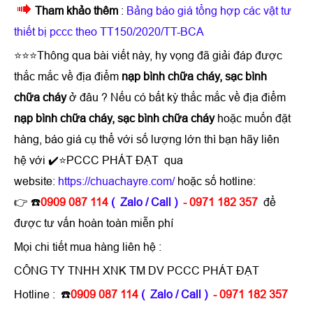
Tham khảo thêm
:
Bảng báo giá tổng hợp các vật tư
thiết bị pccc theo TT150/2020/TT-BCA
⭐⭐⭐Thông qua bài viết này, hy vọng đã giải đáp được
thắc mắc về địa điểm
nạp bình chữa cháy, sạc bình
chữa cháy
ở đâu ? Nếu có bất kỳ thắc mắc về địa điểm
nạp bình chữa cháy, sạc bình chữa cháy
hoặc muốn đặt
hàng, báo giá cụ thể với số lượng lớn thì bạn hãy liên
hệ với ✔️⭐PCCC PHÁT ĐẠT qua
website:
https://chuachayre.com/
hoặc số hotline:
👉 ☎️
0909 087 114
( Zalo / Call )
- 0971 182 357
để
được tư vấn hoàn toàn miễn phí
Mọi chi tiết mua hàng liên hệ :
CÔNG TY TNHH XNK TM DV PCCC PHÁT ĐẠT
Hotline : ☎️
0909 087 114
( Zalo / Call )
- 0971 182 357