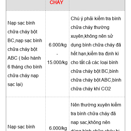
CHÁY
Chú ý phải kiểm tra bình
Nạp sạc bình
chữa cháy thường
chữa cháy bột
xuyên,không nên sử
BC,nạp sạc bình
6.000/kg
dụng bình chữa cháy đã
chữa cháy bột
-
hết hạn,kiểm tra định kì
ABC ( bảo hành
15.000/kg
cho tất cả các loại bình
6 tháng cho bình
chữa cháy bột BC,bình
chữa cháy nạp
chữa cháy bột ABC,bình
sạc lại)
chữa cháy khí CO2
Nên thường xuyên kiểm
tra bình chữa cháy đã
nap sac,không nên
N
ạp sạc bình
6.000/kg