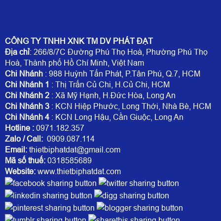
CÔNG TY TNHH XNK TM DV PHÁT ĐẠT
Địa chỉ
: 266/8/7C Đường Phú Thọ Hoà, Phường Phú Thọ
Hoà, Thành phố Hồ Chí Minh, Việt Nam
Chi Nhánh
: 988 Huỳnh Tấn Phát, P.Tân Phú, Q.7, HCM
Chi Nhánh 1
: Thị Trấn Củ Chi, H.Củ Chi, HCM
Chi Nhánh 2
: Xã Mỹ Hạnh, H.Đức Hòa, Long An
Chi Nhánh 3
: KCN Hiệp Phước, Long Thới, Nhà Bè, HCM
Chi Nhánh 4
: KCN Long Hậu, Cần Giuộc, Long An
Hotline
:
0971.182.357
Zalo / Call:
0909.087.114
Email:
thietbiphatdat@gmail.com
Mã số thuế:
0318585689
Website:
www.thietbiphatdat.com