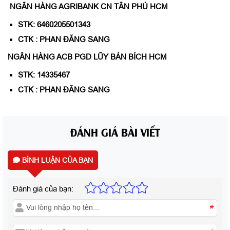
NGÂN HÀNG AGRIBANK CN TÂN PHÚ HCM
STK: 6460205501343
CTK : PHAN ĐĂNG SANG
NGÂN HÀNG ACB PGD LŨY BÁN BÍCH HCM
STK: 14335467
CTK : PHAN ĐĂNG SANG
ĐÁNH GIÁ BÀI VIẾT
BÌNH LUẬN CỦA BẠN
Đánh giá của bạn:
*