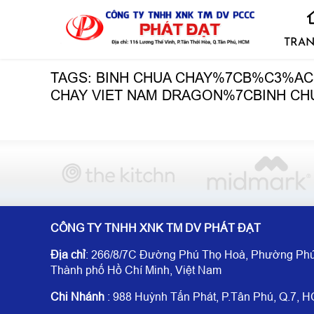
TRAN
TAGS: BINH CHUA CHAY%7CB%C3%A
CHAY VIET NAM DRAGON%7CBINH CH
CÔNG TY TNHH XNK TM DV PHÁT ĐẠT
Địa chỉ
: 266/8/7C Đường Phú Thọ Hoà, Phường Phú
Thành phố Hồ Chí Minh, Việt Nam
Chi Nhánh
: 988 Huỳnh Tấn Phát, P.Tân Phú, Q.7, 