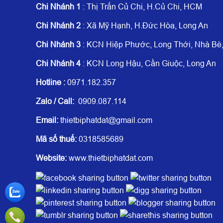
Chi Nhánh 1
: Thị Trấn Củ Chi, H.Củ Chi, HCM
Chi Nhánh 2
: Xã Mỹ Hạnh, H.Đức Hòa, Long An
Chi Nhánh 3
: KCN Hiệp Phước, Long Thới, Nhà B
Chi Nhánh 4
: KCN Long Hậu, Cần Giuộc, Long An
Hotline
:
0971.182.357
Zalo / Call:
0909.087.114
Email:
thietbiphatdat@gmail.com
Mã số thuế:
0318585689
Website:
www.thietbiphatdat.com