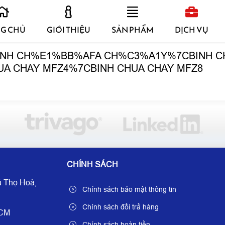
G CHỦ
GIỚI THIỆU
SẢN PHẨM
DỊCH VỤ
CNH CH%E1%BB%AFA CH%C3%A1Y%7CBINH C
UA CHAY MFZ4%7CBINH CHUA CHAY MFZ8
CHÍNH SÁCH
 Thọ Hoà,
Chính sách bảo mật thông tin
Chính sách đổi trả hàng
HCM
Chính sách hoàn tiền